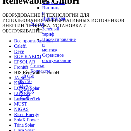
Renewables GmbH
Полтавская
Винница
и
ОБОРУДОВАНИЕ И ТЕХНОЛОГИИ ДЛЯ
Винницкая
ИСПОЛЬЗОВАНИЯ АЛЬТЕРНАТИВНЫХ ИСТОЧНИКОВ
Услуги
ЭНЕРГИИ. ПРОДАЖА, УСТАНОВКА И
Зеленый
ОБСЛУЖИВАНИЕ.
тариф
Проектирование
Все производители
и
Caleffi
монтаж
Deye
Сервисное
EGE KABLO
обслуживание
EPSOLAR
Статьи
Fronius
Контакты
HIS Renewables GmbH
+38
050
JA Solar
055 50
KIJO
44
+38
LONGi Solar
067
935
LUXEN
55 58
LuxpowerTek
MUST
NIGAS
Risen Energy
SolaX Power
Trina Solar
Ulica Solar