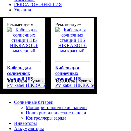
ГЕКСАГОН-ЭНЕРГИЯ
Украина
Рекомендуем
Рекомендуем
Кабель для
Кабель для
солнечных
солнечных
станций HIS
станций HIS
60
.
00
63
.
00
грн
Купить
грн
Купить
HIKRA SOL 6
HIKRA SOL 6
PV-kabel-HIKRA-SOL-6
PV-kabel-HIKRA-SOL-6R
мм черный
мм красный
Солнечные батареи
Монокристаллические панели
Поликристаллические панели
Контроллеры заряда
Инверторы
Аккумуляторы