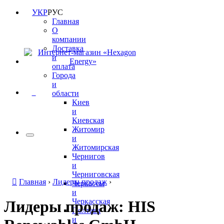
УКР
РУС
Главная
О
компании
Доставка
и
оплата
Города
и
0
области
Киев
и
Киевская
Житомир
и
Житомирская
Чернигов
и
Черниговская
Главная
›
Лидеры продаж
›
Черкассы
и
Черкасская
Лидеры продаж: HIS
Полтава
и