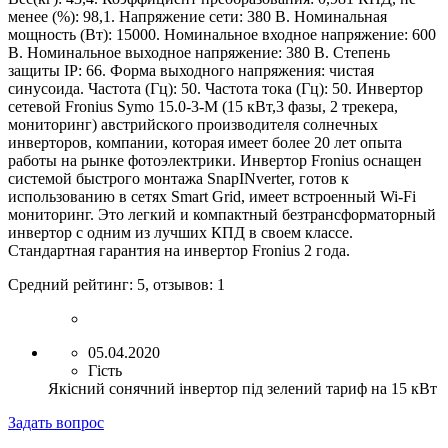
менее (%): 98
,1.
Напряжение сети: 380 В
.
Номинальная
мощность (Вт):
15
000
.
Номинальное входное напряжение:
600
В
.
Номинальное выходное напряжение: 380 В
.
Степень
защиты IP: 6
6.
Форма выходного напряжения:
ч
истая
синусоида
.
Частота (Гц): 50
.
Частота тока (Гц): 50
.
Инвертор
сетевой Fronius Symo 1
5
.0-3-M (1
5
кВт,3 фазы, 2 трекера
,
мониторинг) австрийского производителя солнечных
инверторов, компании, которая имеет более 20 лет опыта
работы на рынке фотоэлектрики. Инвертор Fronius оснащен
системой быстрого монтажа SnapINverter, готов к
использованию в сетях Smart Grid, имеет встроенный Wi-Fi
мониторинг. Это легкий и компактный безтрансформаторный
инвертор с одним из лучших КПД в своем классе.
Стандартная гарантия на инвертор Fronius 2 года.
Средний рейтинг:
5
, отзывов:
1
05.04.2020
Гість
Якісний сонячний інвертор під зелений тариф на 15 кВт
Задать вопрос