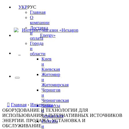
УКР
РУС
Главная
О
компании
Доставка
и
оплата
Города
и
0
области
Киев
и
Киевская
Житомир
и
Житомирская
Чернигов
и
Черниговская
Главная
›
Инверторы
›
Черкассы
ОБОРУДОВАНИЕ И ТЕХНОЛОГИИ ДЛЯ
и
ИСПОЛЬЗОВАНИЯ АЛЬТЕРНАТИВНЫХ ИСТОЧНИКОВ
Черкасская
ЭНЕРГИИ. ПРОДАЖА, УСТАНОВКА И
Полтава
ОБСЛУЖИВАНИЕ.
и