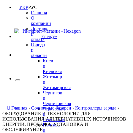
УКР
РУС
Главная
О
компании
Доставка
и
оплата
Города
и
0
области
Киев
и
Киевская
Житомир
и
Житомирская
Чернигов
и
Черниговская
Главная
›
Солнечные батареи
›
Контроллеры заряда
›
Черкассы
ОБОРУДОВАНИЕ И ТЕХНОЛОГИИ ДЛЯ
и
ИСПОЛЬЗОВАНИЯ АЛЬТЕРНАТИВНЫХ ИСТОЧНИКОВ
Черкасская
ЭНЕРГИИ. ПРОДАЖА, УСТАНОВКА И
Полтава
ОБСЛУЖИВАНИЕ.
и