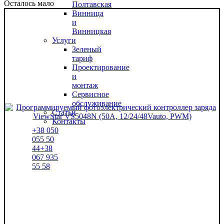
Осталось мало
Полтавская
Винница
и
Винницкая
Услуги
Зеленый
тариф
Проектирование
и
монтаж
Сервисное
обслуживание
Статьи
Контакты
+38
050
055 50
44
+38
067
935
55 58