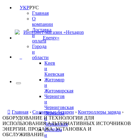
УКР
РУС
Главная
О
компании
Доставка
и
оплата
Города
и
0
области
Киев
и
Киевская
Житомир
и
Житомирская
Чернигов
и
Черниговская
Главная
›
Солнечные батареи
›
Контроллеры заряда
›
Черкассы
ОБОРУДОВАНИЕ И ТЕХНОЛОГИИ ДЛЯ
и
ИСПОЛЬЗОВАНИЯ АЛЬТЕРНАТИВНЫХ ИСТОЧНИКОВ
Черкасская
ЭНЕРГИИ. ПРОДАЖА, УСТАНОВКА И
Полтава
ОБСЛУЖИВАНИЕ.
и