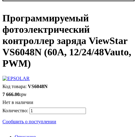
Программируемый
фотоэлектрический
контроллер заряда ViewStar
VS6048N (60А, 12/24/48Vauto,
PWM)
VS6048N
7 666
.
00
грн
Нет в наличии
Сообщить о поступлении
Описание