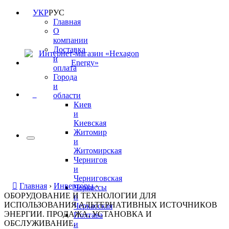
УКР
РУС
Главная
О
компании
Доставка
и
оплата
Города
и
0
области
Киев
и
Киевская
Житомир
и
Житомирская
Чернигов
и
Черниговская
Главная
›
Инверторы
›
Черкассы
ОБОРУДОВАНИЕ И ТЕХНОЛОГИИ ДЛЯ
и
ИСПОЛЬЗОВАНИЯ АЛЬТЕРНАТИВНЫХ ИСТОЧНИКОВ
Черкасская
ЭНЕРГИИ. ПРОДАЖА, УСТАНОВКА И
Полтава
ОБСЛУЖИВАНИЕ.
и