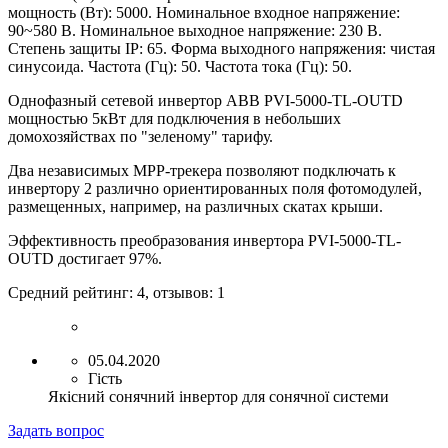
мощность (Вт): 5000
.
Номинальное входное напряжение:
90~580 В
.
Номинальное выходное напряжение: 230 В
.
Степень защиты IP: 65
.
Форма выходного напряжения:
ч
истая
синусоида
.
Частота (Гц): 50
.
Частота тока (Гц): 50
.
Однофазный сетевой инвертор ABB PVI-5000-TL-OUTD
мощностью 5кВт для подключения
в
небольших
домохозяйствах по "зеленому" тарифу.
Два независимых MPP-трекера позволяют подключать к
инвертору 2 различно ориентированных поля фотомодулей,
размещенных, например, на различных скатах крыши.
Эффективность преобразования инвертора PVI-5000-TL-
OUTD достигает 97%.
Средний рейтинг:
4
, отзывов:
1
05.04.2020
Гість
Якісний сонячний інвертор для сонячної системи
Задать вопрос