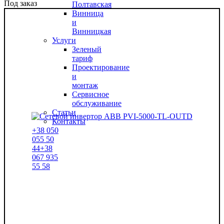
Под заказ
Полтавская
Винница
и
Винницкая
Услуги
Зеленый
тариф
Проектирование
и
монтаж
Сервисное
обслуживание
Статьи
Контакты
+38
050
055 50
44
+38
067
935
55 58