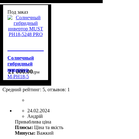
синусоидой
NGS-0612
Под заказ
Солнечный
гибридный
инвертор
21 000
.
00
грн
MUST PH18-
M-PH18-5
5248 PRO
Средний рейтинг:
5
, отзывов:
1
24.02.2024
Андрій
Приваблива ціна
Плюсы:
Ціна та якість
Минусы:
Важкий