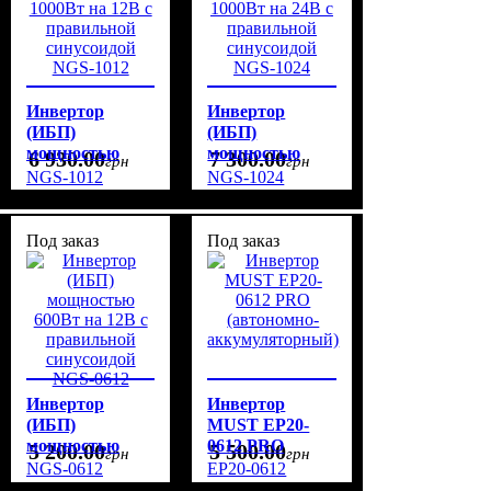
Инвертор
Инвертор
(ИБП)
(ИБП)
мощностью
мощностью
6 930
.
00
7 300
.
00
грн
грн
1000Вт на 12В с
1000Вт на 24В с
NGS-1012
NGS-1024
правильной
правильной
синусоидой
синусоидой
NGS-1012
NGS-1024
Под заказ
Под заказ
Инвертор
Инвертор
(ИБП)
MUST EP20-
мощностью
0612 PRO
5 200
.
00
5 500
.
00
грн
грн
600Вт на 12В с
(автономно-
NGS-0612
EP20-0612
правильной
аккумуляторный)