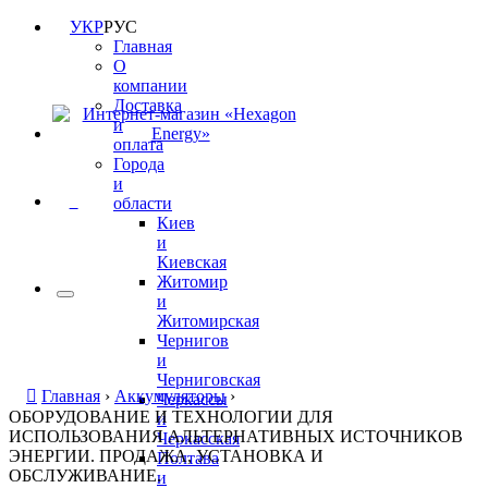
УКР
РУС
Главная
О
компании
Доставка
и
оплата
Города
и
0
области
Киев
и
Киевская
Житомир
и
Житомирская
Чернигов
и
Черниговская
Главная
›
Аккумуляторы
›
Черкассы
ОБОРУДОВАНИЕ И ТЕХНОЛОГИИ ДЛЯ
и
ИСПОЛЬЗОВАНИЯ АЛЬТЕРНАТИВНЫХ ИСТОЧНИКОВ
Черкасская
ЭНЕРГИИ. ПРОДАЖА, УСТАНОВКА И
Полтава
ОБСЛУЖИВАНИЕ.
и