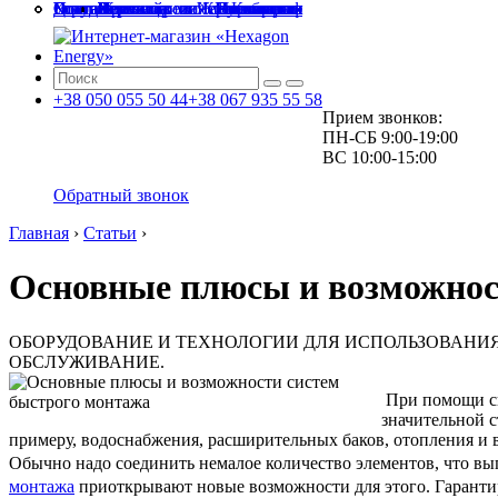
Главная
О компании
Доставка и оплата
Города и области
Услуги
Статьи
Контакты
Киев и Киевская
Житомир и Житомирская
Чернигов и Черниговская
Черкассы и Черкасская
Полтава и Полтавская
Винница и Винницкая
Зеленый тариф
Проектирование и монтаж
Сервисное обслуживание
+38
050
055 50 44
+38
067
935 55 58
Прием звонков:
ПН-СБ
9:00-19:00
ВС
10:00-15:00
Обратный звонок
Главная
›
Статьи
›
Основные плюсы и возможнос
ОБОРУДОВАНИЕ И ТЕХНОЛОГИИ ДЛЯ ИСПОЛЬЗОВАНИЯ
ОБСЛУЖИВАНИЕ.
При помощи сп
значительной с
примеру, водоснабжения, расширительных баков, отопления и в
Обычно надо соединить немалое количество элементов, что в
монтажа
приоткрывают новые возможности для этого. Гаранти