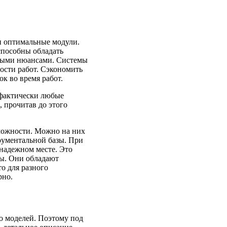
и оптимальные модули.
способны обладать
ьными нюансами. Системы
ности работ. Сэкономить
к во время работ.
 фактически любые
 прочитав до этого
можности. Можно на них
рументальной базы. При
надежном месте. Это
лы. Они обладают
о для разного
рно.
о моделей. Поэтому под