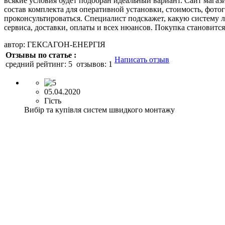
всякие условия будет подобран идеальный вариант. Сайт магаз
состав комплекта для оперативной установки, стоимость, фот
проконсультироваться. Специалист подскажет, какую систему 
сервиса, доставки, оплаты и всех нюансов. Покупка становитс
автор: ГЕКСАГОН-ЕНЕРГІЯ
Отзывы по статье :
Написать отзыв
средний рейтинг:
5
отзывов:
1
05.04.2020
Гість
Вибір та купівля систем швидкого монтажу