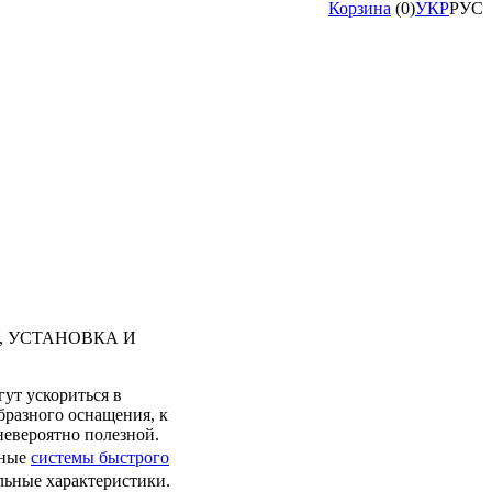
Корзина
(
0
)
УКР
РУС
, УСТАНОВКА И
ут ускориться в
бразного оснащения, к
невероятно полезной.
системы быстрого
нные
льные характеристики.