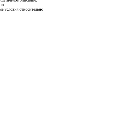
 детальное описание,
жно
ые условия относительно