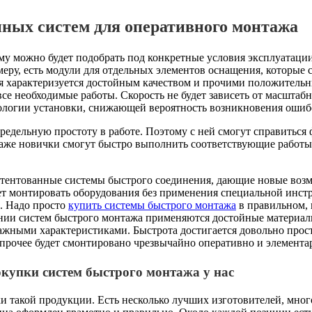
ных систем для оперативного монтажа
му можно будет подобрать под конкретные условия эксплуатаци
еру, есть модули для отдельных элементов оснащения, которые 
я характеризуется достойным качеством и прочими положител
все необходимые работы. Скорость не будет зависеть от масштаб
ологии установки, снижающей вероятность возникновения ошибо
едельную простоту в работе. Поэтому с ней смогут справиться
Даже новички смогут быстро выполнить соответствующие работы,
тентованные системы быстрого соединения, дающие новые воз
яет монтировать оборудования без применения специальной инст
м. Надо просто
купить системы быстрого монтажа
в правильном, 
ении систем быстрого монтажа применяются достойные материа
жными характеристиками. Быстрота достигается довольно прост
прочее будет смонтировано чрезвычайно оперативно и элемента
купки систем быстрого монтажа у нас
и такой продукции. Есть несколько лучших изготовителей, мног