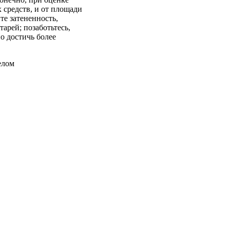
 средств, и от площади
те затененность,
арей; позаботьтесь,
о достичь более
елом