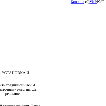
Корзина
(
0
)
УКР
РУС
, УСТАНОВКА И
нить традиционные? И
сточнику энергии. Да,
лне реальное
й электростанции. Такая