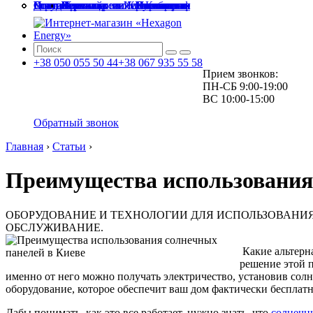
Главная
О компании
Доставка и оплата
Города и области
Услуги
Статьи
Контакты
Киев и Киевская
Житомир и Житомирская
Чернигов и Черниговская
Черкассы и Черкасская
Полтава и Полтавская
Винница и Винницкая
Зеленый тариф
Проектирование и монтаж
Сервисное обслуживание
+38
050
055 50 44
+38
067
935 55 58
Прием звонков:
ПН-СБ
9:00-19:00
ВС
10:00-15:00
Обратный звонок
Главная
›
Статьи
›
Преимущества использования 
ОБОРУДОВАНИЕ И ТЕХНОЛОГИИ ДЛЯ ИСПОЛЬЗОВАНИЯ
ОБСЛУЖИВАНИЕ.
Какие альтерн
решение этой 
именно от него можно получать электричество, установив солн
оборудование, которое обеспечит ваш дом фактически бесплат
Дабы понимать, как это все работает, нужно знать, что
солнечн