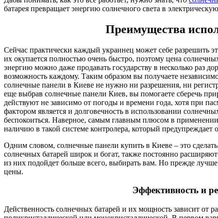
батарея превращает энергию солнечного света в электрическу
Преимущества испол
Сейчас практически каждый украинец может себе разрешить эта
их окупается полностью очень быстро, поэтому цена солнечны
энергию можно даже продавать государству в несколько раз до
возможность каждому. Таким образом вы получаете независимо
солнечные панели в Киеве не нужно ни разрешения, ни регист
еще выбрав солнечные панели Киев, вы помогаете сберечь при
действуют не зависимо от погоды и времени года, хотя при п
фактором является и долговечность в использовании солнечных 
беспокоиться. Наверное, самым главным плюсом в применении 
наличию в такой системе контролера, который предупреждает о
Одним словом, солнечные панели купить в Киеве – это сделат
солнечных батарей широк и богат, также постоянно расширяют
из них подойдет больше всего, выбирать вам. Но прежде лучш
цены.
Эффективность и ре
Действенность солнечных батарей и их мощность зависит от р
поликристаллической или монокристаллической. В первом вари