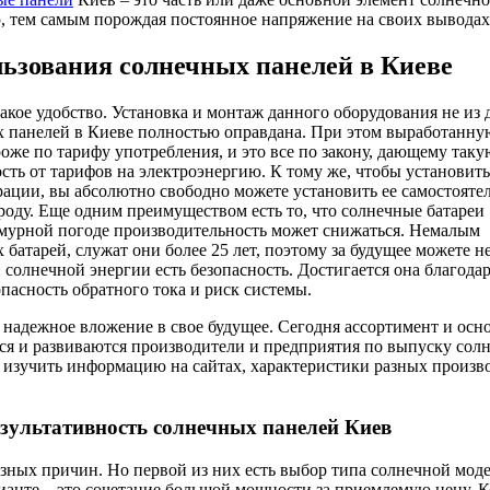
ю, тем самым порождая постоянное напряжение на своих выводах
ьзования солнечных панелей в Киеве
кое удобство. Установка и монтаж данного оборудования не из 
х
панелей в Киеве полностью оправдана. При этом выработанну
роже по тарифу употребления, и это все по закону, дающему таку
сть от тарифов на электроэнергию. К тому же, чтобы установить
рации, вы абсолютно свободно можете установить ее самостояте
роду. Еще одним преимуществом есть то, что солнечные батареи
асмурной погоде производительность может снижаться. Немалым
батарей, служат они более 25 лет, поэтому за будущее можете н
солнечной энергии есть безопасность. Достигается она благода
пасность обратного тока и риск системы.
ь надежное вложение в свое будущее. Сегодня ассортимент и ос
ся и развиваются производители и предприятия по выпуску сол
е изучить информацию на сайтах, характеристики разных произ
зультативность солнечных панелей Киев
азных причин. Но первой из них есть выбор типа солнечной мод
анте – это сочетание большой мощности за приемлемую цену. К