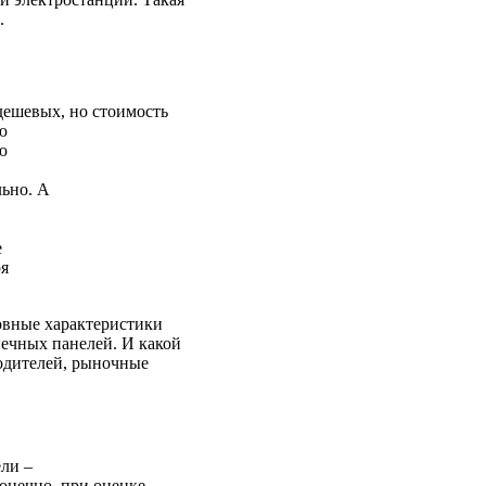
.
дешевых, но стоимость
ю
ю
льно. А
е
ря
новные характеристики
нечных панелей. И какой
водителей, рыночные
ели –
онечно, при оценке