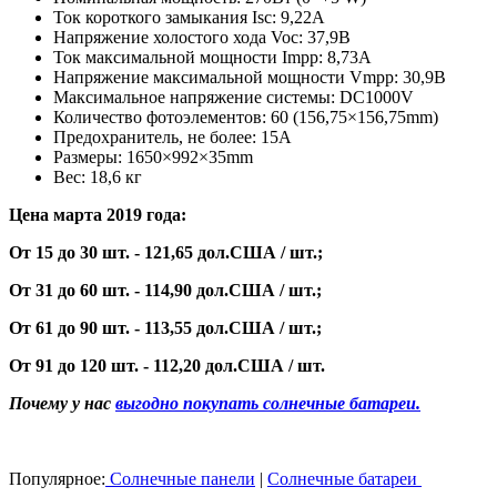
Ток короткого замыкания Isc: 9,22A
Напряжение холостого хода Voc: 37,9В
Ток максимальной мощности Impp: 8,73A
Напряжение максимальной мощности Vmpp: 30,9В
Максимальное напряжение системы: DC1000V
Количество фотоэлементов: 60 (156,75×156,75mm)
Предохранитель, не более: 15A
Размеры: 1650×992×35mm
Вес: 18,6 кг
Цена марта
2019 года
:
От 15 до 30 шт. - 121,65 дол.США / шт.
;
От 31 до 60 шт. -
114,90
дол.США / шт.
;
От 61 до 90 шт. - 113,55 дол.США / шт.
;
От 91 до 120 шт. - 112,20 дол.США / шт.
Почему у нас
выгодно покупать солнечные батареи.
Популярное:
Солнечные панели
|
Солнечные батареи