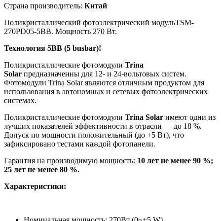
Страна производитель:
Китай
Поликристаллический фотоэлектрический модульTSM-
270PD05-5BB. Мощность 270 Вт.
Технология 5BB (5 busbar)!
Поликристаллические фотомодули
Trina
S
olar
предназначенны для 12- и 24-вольтовых систем.
Фотомодули Trina
S
olar являются отличным продуктом для
использования в автономных и сетевых фотоэлектрических
системах.
Поликристаллические фотомодули
Trina
S
olar
имеют одни из
лучших показателей эффективности в отрасли — до 18 %.
Допуск по мощности положительный (до +5 Вт), что
зафиксировано тестами каждой фотопанели.
Гарантия на производимую мощность:
10 лет не менее 90 %;
25 лет не менее 80 %.
Характеристики:
Номинальная мощность: 270Вт (0~+5 W)