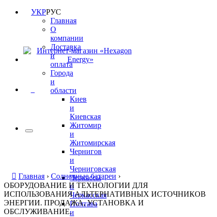
УКР
РУС
Главная
О
компании
Доставка
и
оплата
Города
и
0
области
Киев
и
Киевская
Житомир
и
Житомирская
Чернигов
и
Черниговская
Главная
›
Солнечные батареи
›
Черкассы
ОБОРУДОВАНИЕ И ТЕХНОЛОГИИ ДЛЯ
и
ИСПОЛЬЗОВАНИЯ АЛЬТЕРНАТИВНЫХ ИСТОЧНИКОВ
Черкасская
ЭНЕРГИИ. ПРОДАЖА, УСТАНОВКА И
Полтава
ОБСЛУЖИВАНИЕ.
и