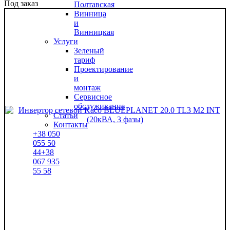
Под заказ
Полтавская
Винница
и
Винницкая
Услуги
Зеленый
тариф
Проектирование
и
монтаж
Сервисное
обслуживание
Статьи
Контакты
+38
050
055 50
44
+38
067
935
55 58