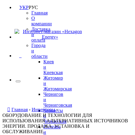
УКР
РУС
Главная
О
компании
Доставка
и
оплата
Города
и
0
области
Киев
и
Киевская
Житомир
и
Житомирская
Чернигов
и
Черниговская
Главная
›
Инверторы
›
Черкассы
ОБОРУДОВАНИЕ И ТЕХНОЛОГИИ ДЛЯ
и
ИСПОЛЬЗОВАНИЯ АЛЬТЕРНАТИВНЫХ ИСТОЧНИКОВ
Черкасская
ЭНЕРГИИ. ПРОДАЖА, УСТАНОВКА И
Полтава
ОБСЛУЖИВАНИЕ.
и