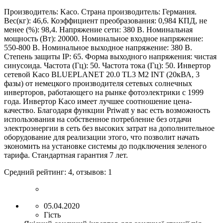
Производитель: Kaco. Страна производитель: Германия.
Вес(кг): 46,6
. Коэффициент преобразования: 0,98
4
КПД, не
менее (%): 98
,4
. Напряжение сети: 380 В. Номинальная
мощность (Вт):
2
0000. Номинальное входное напряжение:
550
-800 В. Номинальное выходное напряжение: 380 В.
Степень защиты IP: 65. Форма выходного напряжения:
ч
истая
синусоида. Частота (Гц): 50. Частота тока (Гц): 50. Инвертор
сетевой Kaco BLUEPLANET 20.0 TL3 M2 INT (20кВА, 3
фазы) от немецкого производителя сетевых солнечных
инверторов, работающего на рынке фотоэлектрики с 1999
года. Инвертор Kaco имеет лучшее соотношение цена-
качество. Благодаря функции Priwatt у вас есть возможность
использования на собственное потребление без отдачи
электроэнергии в сеть без высоких затрат на дополнительное
оборудование для реализации этого, что позволит начать
экономить на установке системы до подключения зеленого
тарифа. Стандартная гарантия
7
лет.
Средний рейтинг:
4
, отзывов:
1
05.04.2020
Гість