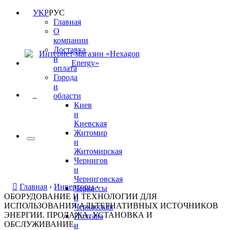
УКР
РУС
Главная
О
компании
Доставка
и
оплата
Города
и
0
области
Киев
и
Киевская
Житомир
и
Житомирская
Чернигов
и
Черниговская
Главная
›
Инверторы
›
Черкассы
ОБОРУДОВАНИЕ И ТЕХНОЛОГИИ ДЛЯ
и
ИСПОЛЬЗОВАНИЯ АЛЬТЕРНАТИВНЫХ ИСТОЧНИКОВ
Черкасская
ЭНЕРГИИ. ПРОДАЖА, УСТАНОВКА И
Полтава
ОБСЛУЖИВАНИЕ.
и