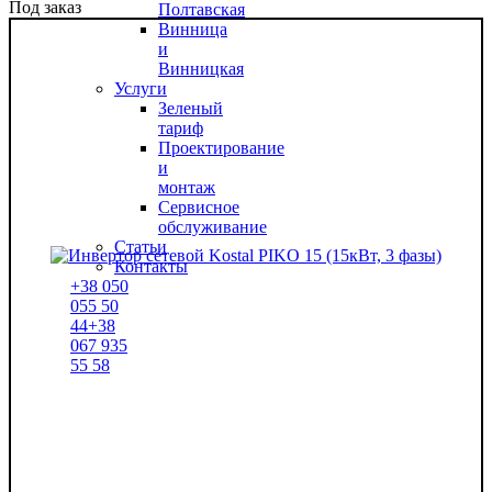
Под заказ
Полтавская
Винница
и
Винницкая
Услуги
Зеленый
тариф
Проектирование
и
монтаж
Сервисное
обслуживание
Статьи
Контакты
+38
050
055 50
44
+38
067
935
55 58