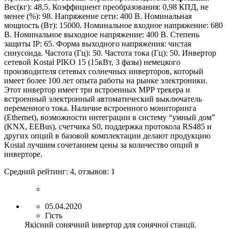
Вес(кг):
48
,5
.
Коэффициент преобразования: 0,9
8
КПД, не
менее (%): 9
8.
Напряжение сети: 400 В
.
Номинальная
мощность (Вт): 1
5
000
.
Номинальное входное напряжение: 680
В
.
Номинальное выходное напряжение: 400 В
.
Степень
защиты IP: 65
.
Форма выходного напряжения:
ч
истая
синусоида
.
Частота (Гц): 50
.
Частота тока (Гц): 50
.
Инвертор
сетевой Kostal PIKO 1
5
(1
5
кВт, 3 фазы) немецкого
производителя сетевых солнечных инверторов, который
имеет более 100 лет опыта работы на рынке электроники.
Этот инвертор имеет
три
встроенных МРР трекера и
встроенный электронный автоматический выключатель
переменного тока. Наличие встроенного мониторинга
(Ethernet), возможности интеграции в систему “умный дом”
(KNX, EEBus), счетчика S0, поддержка протокола RS485 и
других опций в базовой комплектации делают продукцию
Kostal лучшим сочетанием цены за количество опций в
инверторе.
Средний рейтинг:
4
, отзывов:
1
05.04.2020
Гість
Якісний сонячний інвертор для сонячної станції.