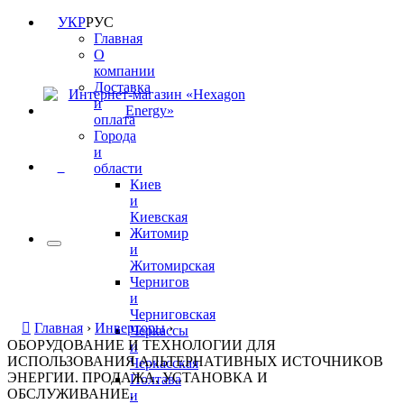
УКР
РУС
Главная
О
компании
Доставка
и
оплата
Города
и
0
области
Киев
и
Киевская
Житомир
и
Житомирская
Чернигов
и
Черниговская
Главная
›
Инверторы
›
Черкассы
ОБОРУДОВАНИЕ И ТЕХНОЛОГИИ ДЛЯ
и
ИСПОЛЬЗОВАНИЯ АЛЬТЕРНАТИВНЫХ ИСТОЧНИКОВ
Черкасская
ЭНЕРГИИ. ПРОДАЖА, УСТАНОВКА И
Полтава
ОБСЛУЖИВАНИЕ.
и