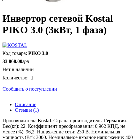
Инвертор сетевой Kostal
PIKO 3.0 (3кВт, 1 фаза)
PIKO 3.0
33 868
.
00
грн
Нет в наличии
Сообщить о поступлении
Описание
Отзывы (1)
Производитель:
Kostal
.
Страна производитель:
Германия
.
Вес(кг):
22.
Коэффициент преобразования: 0,9
62
КПД, не
менее (%): 9
6,2.
Напряжение сети:
230
В
.
Номинальная
мощность (Вт):
30
00
.
Номинальное входное напряжение:
400