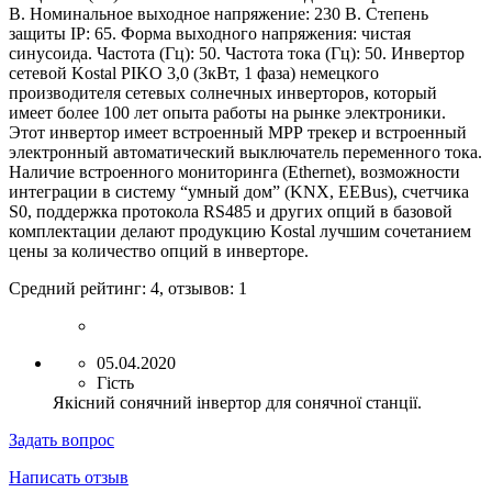
В
.
Номинальное выходное напряжение:
230
В
.
Степень
защиты IP: 65
.
Форма выходного напряжения:
ч
истая
синусоида
.
Частота (Гц): 50
.
Частота тока (Гц): 50
.
Инвертор
сетевой Kostal PIKO
3,0
(
3
кВт,
1
фаза) немецкого
производителя сетевых солнечных инверторов, который
имеет более 100 лет опыта работы на рынке электроники.
Этот инвертор имеет встроенный МРР трекер и встроенный
электронный автоматический выключатель переменного тока.
Наличие встроенного мониторинга (Ethernet), возможности
интеграции в систему “умный дом” (KNX, EEBus), счетчика
S0, поддержка протокола RS485 и других опций в базовой
комплектации делают продукцию Kostal лучшим сочетанием
цены за количество опций в инверторе.
Средний рейтинг:
4
, отзывов:
1
05.04.2020
Гість
Якісний сонячний інвертор для сонячної станції.
Задать вопрос
Написать отзыв