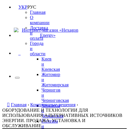
УКР
РУС
Главная
О
компании
Доставка
и
оплата
Города
и
0
области
Киев
и
Киевская
Житомир
и
Житомирская
Чернигов
и
Черниговская
Главная
›
Комплексные решения
›
Черкассы
ОБОРУДОВАНИЕ И ТЕХНОЛОГИИ ДЛЯ
и
ИСПОЛЬЗОВАНИЯ АЛЬТЕРНАТИВНЫХ ИСТОЧНИКОВ
Черкасская
ЭНЕРГИИ. ПРОДАЖА, УСТАНОВКА И
Полтава
ОБСЛУЖИВАНИЕ.
и