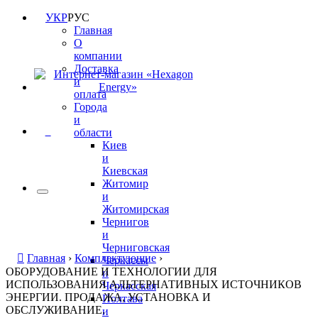
УКР
РУС
Главная
О
компании
Доставка
и
оплата
Города
и
0
области
Киев
и
Киевская
Житомир
и
Житомирская
Чернигов
и
Черниговская
Главная
›
Комплектующие
›
Черкассы
ОБОРУДОВАНИЕ И ТЕХНОЛОГИИ ДЛЯ
и
ИСПОЛЬЗОВАНИЯ АЛЬТЕРНАТИВНЫХ ИСТОЧНИКОВ
Черкасская
ЭНЕРГИИ. ПРОДАЖА, УСТАНОВКА И
Полтава
ОБСЛУЖИВАНИЕ.
и