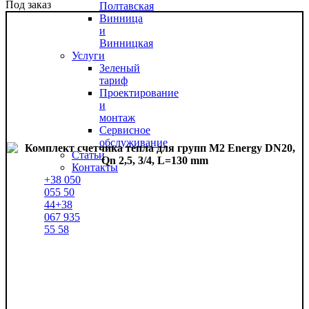
Под заказ
Полтавская
Винница
и
Винницкая
Услуги
Зеленый
тариф
Проектирование
и
монтаж
Сервисное
обслуживание
Статьи
Контакты
+38
050
055 50
44
+38
067
935
55 58