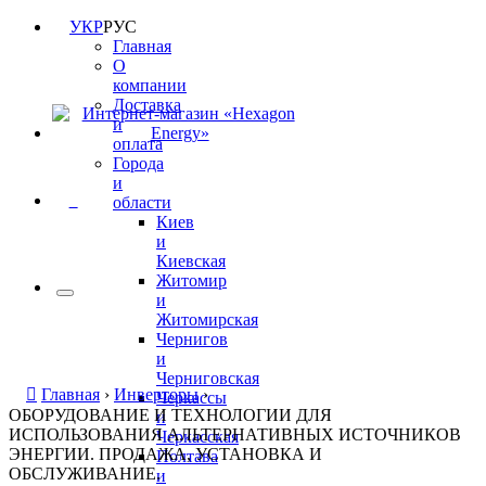
УКР
РУС
Главная
О
компании
Доставка
и
оплата
Города
и
0
области
Киев
и
Киевская
Житомир
и
Житомирская
Чернигов
и
Черниговская
Главная
›
Инверторы
›
Черкассы
ОБОРУДОВАНИЕ И ТЕХНОЛОГИИ ДЛЯ
и
ИСПОЛЬЗОВАНИЯ АЛЬТЕРНАТИВНЫХ ИСТОЧНИКОВ
Черкасская
ЭНЕРГИИ. ПРОДАЖА, УСТАНОВКА И
Полтава
ОБСЛУЖИВАНИЕ.
и