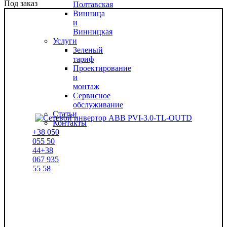
Под заказ
Полтавская
Винница
и
Винницкая
Услуги
Зеленый
тариф
Проектирование
и
монтаж
Сервисное
обслуживание
Статьи
Контакты
+38
050
055 50
44
+38
067
935
55 58