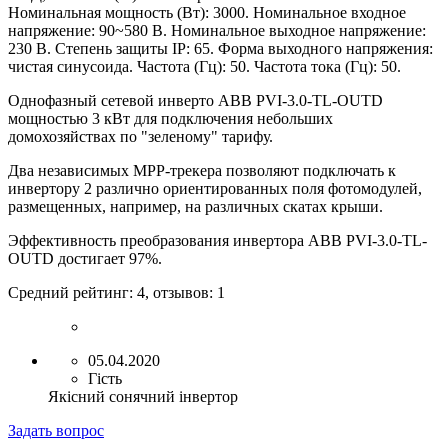
Номинальная мощность (Вт):
3
000
.
Номинальное входное
напряжение: 90~580 В
.
Номинальное выходное напряжение:
230 В
.
Степень защиты IP: 65
.
Форма выходного напряжения:
ч
истая синусоида
.
Частота (Гц): 50
.
Частота тока (Гц): 50
.
Однофазный сетевой инверто ABB PVI-
3.0
-TL-OUTD
мощностью
3
кВт для подключения небольших
домохозяйствах по "зеленому" тарифу.
Два независимых MPP-трекера позволяют подключать к
инвертору 2 различно ориентированных поля фотомодулей,
размещенных, например, на различных скатах крыши.
Эффективность преобразования инвертора ABB PVI-
3.0
-TL-
OUTD достигает 97%.
Средний рейтинг:
4
, отзывов:
1
05.04.2020
Гість
Якісний сонячний інвертор
Задать вопрос