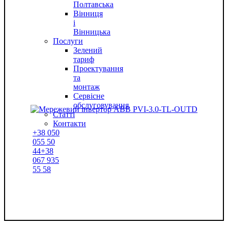
Полтавська
Вінниця
і
Вінницька
Послуги
Зелений
тариф
Проектування
та
монтаж
Сервісне
обслуговування
Статті
Контакти
+38
050
055 50
44
+38
067
935
55 58