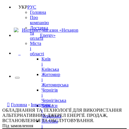
УКР
РУС
Головна
Про
компанію
Доставка
та
оплата
Міста
і
0
області
Київ
і
Київська
Житомир
і
Житомирська
Чернігів
і
Чернігівська
Головна
›
Інвертори
›
Черкаси
ОБЛАДНАННЯ ТА ТЕХНОЛОГІЇ ДЛЯ ВИКОРИСТАННЯ
і
АЛЬТЕРНАТИВНИХ ДЖЕРЕЛ ЕНЕРГІЇ. ПРОДАЖ,
Черкаська
ВСТАНОВЛЕННЯ ТА ОБСЛУГОВУВАННЯ.
Полтава
Під замовлення
і