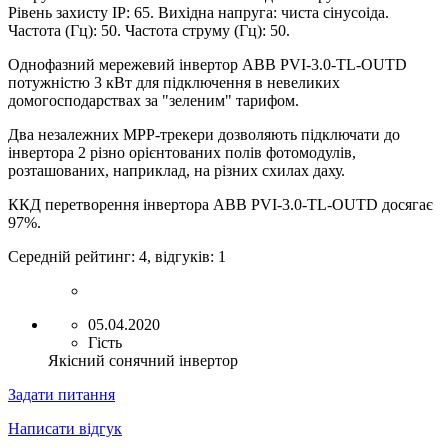
Рівень захисту IP: 65. Вихідна напруга: чиста сінусоіда.
Частота (Гц): 50. Частота струму (Гц): 50.
Однофазний мережевий інвертор ABB
PVI
-
3.0
-
TL
-
OUTD
потужністю 3 кВт для підключення в невеликих
домогосподарствах за "зеленим" тарифом.
Два незалежних MPP-трекери дозволяють підключати до
інвертора 2 різно орієнтованих полів фотомодулів,
розташованих, наприклад, на різних схилах даху.
ККД перетворення інвертора
ABB
PVI
-
3.0
-
TL
-
OUTD
досягає
97%.
Середній рейтинг:
4
, відгуків:
1
05.04.2020
Гість
Якісний сонячний інвертор
Задати питання
Написати відгук