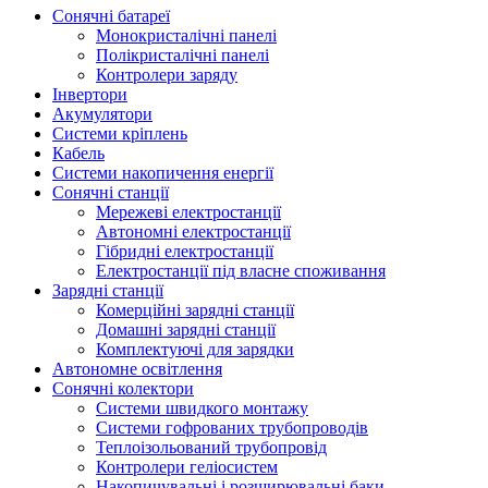
Сонячні батареї
Монокристалічні панелі
Полікристалічні панелі
Контролери заряду
Інвертори
Акумулятори
Системи кріплень
Кабель
Системи накопичення енергії
Сонячні станції
Мережеві електростанції
Автономні електростанції
Гібридні електростанції
Електростанції під власне споживання
Зарядні станції
Комерційні зарядні станції
Домашні зарядні станції
Комплектуючі для зарядки
Автономне освітлення
Сонячні колектори
Системи швидкого монтажу
Системи гофрованих трубопроводів
Теплоізольований трубопровід
Контролери геліосистем
Накопичувальні і розширювальні баки