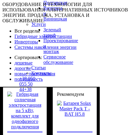
Полтавская
ОБОРУДОВАНИЕ И ТЕХНОЛОГИИ ДЛЯ
Винница
ИСПОЛЬЗОВАНИЯ АЛЬТЕРНАТИВНЫХ ИСТОЧНИКОВ
и
ЭНЕРГИИ. ПРОДАЖА, УСТАНОВКА И
Винницкая
ОБСЛУЖИВАНИЕ.
Услуги
Зеленый
Все разделы
тариф
Гибридные электростанции
Проектирование
Инверторы
и
Системы накопления энергии
монтаж
Сервисное
Сортировать:
обслуживание
дешевые
Статьи
дорогие
Контакты
новые поступления
+38
050
популярность
055 50
44
+38
Рекомендуем
067
935
55 58