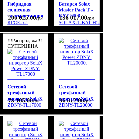
Гибридная
Батарея Solax
солнечная
Master Pack T -
электростанция
BAT H5.8
200 025
.
00
136 017
.
00
грн
грн
на 5 кВт,
КГСЕ-5-1
SOLAX-T-BAT H5.8
комплект для
однофазного
подключения
!!!Распродажа!!!
СУПЕРЦЕНА
Сетевой
Сетевой
трехфазный
трехфазный
инвертор SolaX
инвертор SolaX
78 105
.
00
96 012
.
00
грн
грн
Power ZDNY-
Power ZDNY-
ZDNY-TL17000
ZDNY-TL20000
TL17000
TL20000.