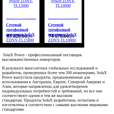
Сетевой
Сетевой
трехфазный
трехфазный
инвертор SolaX
инвертор SolaX
83 820
.
00
74 676
.
00
грн
грн
Power ZDNY-
Power ZDNY-
ZDNY-TL15000
ZDNY-TL10000
TL15000
TL10000
SolaX Power - профессиональный поставщик
высококачественных инверторов.
В результате многолетних глобальных исследований и
разработок, проведенных более чем 200 инженерами, SolaX
Power выпустила продукты, предназначенные для
использования в Австралии, Европе, Северной Америке и
Азии, которые направленны для удовлетворения
индивидуальных потребностей и требований, но все они
соответствуют одним и тем же высоким
стандартам. Продукты SolaX разработаны, испытаны и
изготовлены в соответствии с самыми высокими мировыми
стандартами.