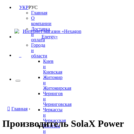
УКР
РУС
Главная
О
компании
Доставка
и
оплата
Города
и
0
области
Киев
и
Киевская
Житомир
и
Житомирская
Чернигов
и
Черниговская
Главная
›
Черкассы
и
Черкасская
Производитель SolaX Power
Полтава
и