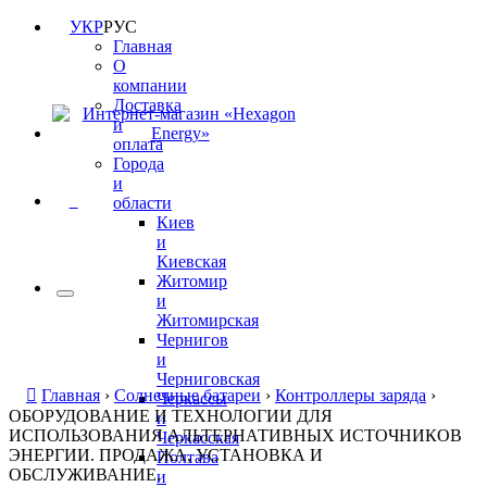
УКР
РУС
Главная
О
компании
Доставка
и
оплата
Города
и
0
области
Киев
и
Киевская
Житомир
и
Житомирская
Чернигов
и
Черниговская
Главная
›
Солнечные батареи
›
Контроллеры заряда
›
Черкассы
ОБОРУДОВАНИЕ И ТЕХНОЛОГИИ ДЛЯ
и
ИСПОЛЬЗОВАНИЯ АЛЬТЕРНАТИВНЫХ ИСТОЧНИКОВ
Черкасская
ЭНЕРГИИ. ПРОДАЖА, УСТАНОВКА И
Полтава
ОБСЛУЖИВАНИЕ.
и