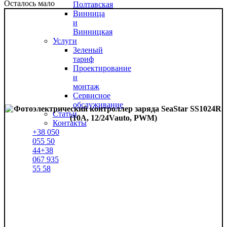
Осталось мало
Полтавская
Винница
и
Винницкая
Услуги
Зеленый
тариф
Проектирование
и
монтаж
Сервисное
обслуживание
Статьи
Контакты
+38
050
055 50
44
+38
067
935
55 58