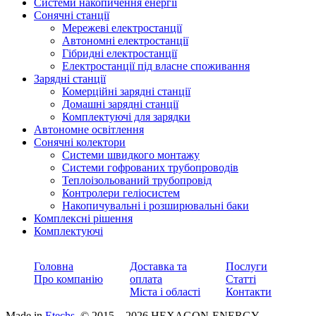
Системи накопичення енергії
Сонячні станції
Мережеві електростанції
Автономні електростанції
Гібридні електростанції
Електростанції під власне споживання
Зарядні станції
Комерційні зарядні станції
Домашні зарядні станції
Комплектуючі для зарядки
Автономне освітлення
Сонячні колектори
Системи швидкого монтажу
Системи гофрованих трубопроводів
Теплоізольований трубопровід
Контролери геліосистем
Накопичувальні і розширювальні баки
Комплексні рішення
Комплектуючі
Головна
Доставка та
Послуги
Про компанію
оплата
Статті
Міста і області
Контакти
Made in
Etechs
. © 2015—2026 HEXAGON-ENERGY