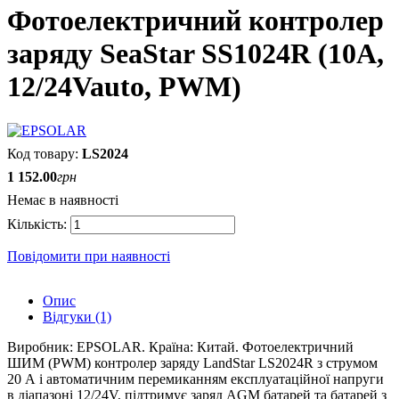
Фотоелектричний контролер
заряду SeaStar SS1024R (10А,
12/24Vauto, PWM)
LS2024
1 152
.
00
грн
Немає в наявності
Повідомити при наявності
Опис
Відгуки (1)
Виробник:
EPSOLAR
.
Країна: Китай.
Фотоелектричний
ШИМ (PWM) контролер заряду
LandStar
LS
2024
R
з
струмом
20 А і автоматичним перемиканням експлуатаційної напруги
в діапазоні 12/24V, підтримує заряд AGM батарей та батарей з