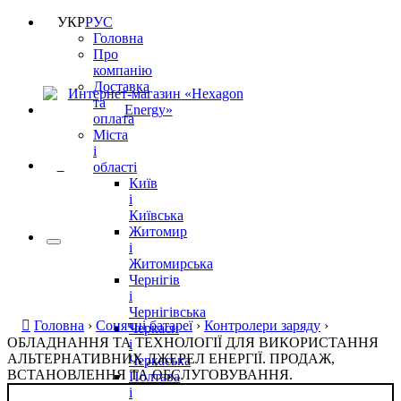
УКР
РУС
Головна
Про
компанію
Доставка
та
оплата
Міста
і
0
області
Київ
і
Київська
Житомир
і
Житомирська
Чернігів
і
Чернігівська
Головна
›
Сонячні батареї
›
Контролери заряду
›
Черкаси
ОБЛАДНАННЯ ТА ТЕХНОЛОГІЇ ДЛЯ ВИКОРИСТАННЯ
і
АЛЬТЕРНАТИВНИХ ДЖЕРЕЛ ЕНЕРГІЇ. ПРОДАЖ,
Черкаська
ВСТАНОВЛЕННЯ ТА ОБСЛУГОВУВАННЯ.
Полтава
і