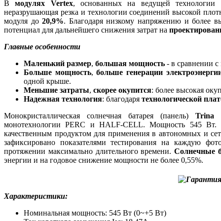
В
модулях Vertex
, основанных на ведущей технологии ш
неразрушающая резка и технологии соединений высокой плот
модуля до
20,9%
. Благодаря низкому напряжению и более 
потенциал для дальнейшего снижения затрат на
проектирован
Главные особенности
Маленький размер
,
большая мощность
- в сравнении с
Больше мощность
,
больше генерации электроэнерги
одной крыше.
Меньшие затраты
,
скорее окупится
: более высокая оку
Надежная технология
: благодаря
технологической платф
Монокристаллическая солнечная батарея (панель)
Trina 
монотехнологии PERC и HALF-CELL. Мощность 545 Вт.
качественным продуктом для применения в автономных и сет
зафиксировано показателями тестирования на каждую фот
протяжении максимально длительного времени.
Солнечные б
энергии и на годовое снижение мощности не более 0,55%.
Характеристики:
Номинальная мощность: 545 Вт (0~+5 Вт)