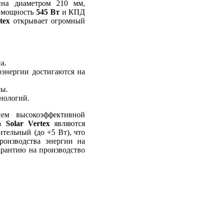
ина диаметром 210 мм,
ю мощность
545 Вт
и КПД
tex
открывает огромный
а.
оэнергии достигаются на
мы.
нологий.
ием высокоэффективной
 Solar Vertex
являются
тельный (до +5 Вт), что
роизводства энергии на
рантию на производство