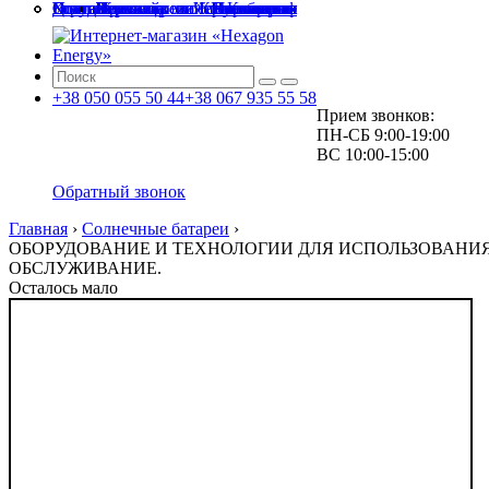
Главная
О компании
Доставка и оплата
Города и области
Услуги
Статьи
Контакты
Киев и Киевская
Житомир и Житомирская
Чернигов и Черниговская
Черкассы и Черкасская
Полтава и Полтавская
Винница и Винницкая
Зеленый тариф
Проектирование и монтаж
Сервисное обслуживание
+38
050
055 50 44
+38
067
935 55 58
Прием звонков:
ПН-СБ
9:00-19:00
ВС
10:00-15:00
Обратный звонок
Главная
›
Солнечные батареи
›
ОБОРУДОВАНИЕ И ТЕХНОЛОГИИ ДЛЯ ИСПОЛЬЗОВАНИЯ
ОБСЛУЖИВАНИЕ.
Осталось мало