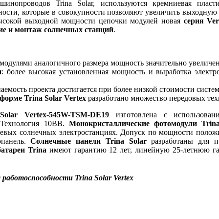
инопроводов Trina Solar, используются кремниевая пласт
ности, которые в совокупности позволяют увеличить выходну
высокой выходной мощности цепочки модулей новая
серия Ver
ие и монтаж солнечных станций
.
 модулями аналогичного размера мощность значительно увеличен
и
: более высокая установленная мощность и выработка электр
паемость проекта достигается при более низкой стоимости систе
орме Trina Solar Vertex
разработано множество передовых тех
Solar Vertex-545W-TSM-DE19
изготовлена с использован
 Технология 10BB.
Монокристаллические фотомодули Trina
евых солнечных электростанциях. Допуск по мощности положи
опанель.
Солнечные панели Trina Solar
разработаны для п
атареи Trina
имеют гарантию 12 лет, линейную 25-летнюю га