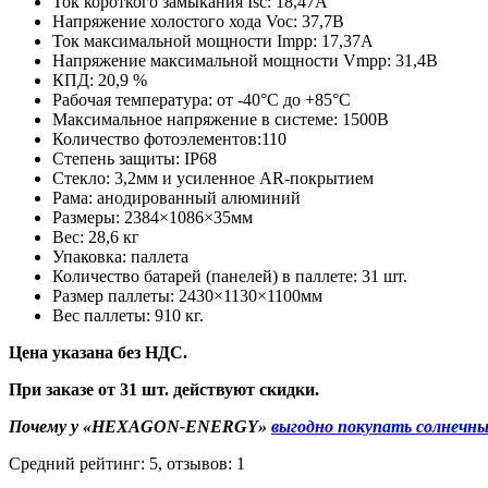
Ток короткого замыкания Isc: 18,47A
Напряжение холостого хода Voc: 37,7В
Ток максимальной мощности Impp: 17,37A
Напряжение максимальной мощности Vmpp: 31,4В
КПД: 20,9 %
Рабочая температура: от -40°С до +85°С
Максимальное напряжение в системе: 1500В
Количество фотоэлементов:110
Степень защиты: IP68
Стекло: 3,2мм и усиленное AR-покрытием
Рама: анодированный алюминий
Размеры: 2384×1086×35мм
Вес: 28,6 кг
Упаковка: паллета
Количество батарей (панелей) в паллете: 31 шт.
Размер паллеты: 2430×1130×1100мм
Вес паллеты: 910 кг.
Цена указана без НДС.
При заказе от 31 шт. действуют скидки.
Почему у «HEXAGON-ENERGY»
выгодно покупать солнечны
Средний рейтинг:
5
, отзывов:
1