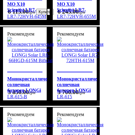
MO X10
MO X10
Scientist LR7-
Scientist LR7-
6 115
.
00
6 245
.
00
грн
Купить
грн
72HVH-645M
72HVH-655M
LR7-72HVH-645M
LR7-72HVH-655M
Рекомендуем
Рекомендуем
Монокристаллическая
Монокристаллическая
солнечная
солнечная
батарея LONGi
батарея LONGi
3 850
.
00
3 700
.
00
грн
грн
Solar LR8-
Solar LR7-
LR-615-B
LR-615
66HGD-615M
72HTH-615M
Bificial
Рекомендуем
Рекомендуем