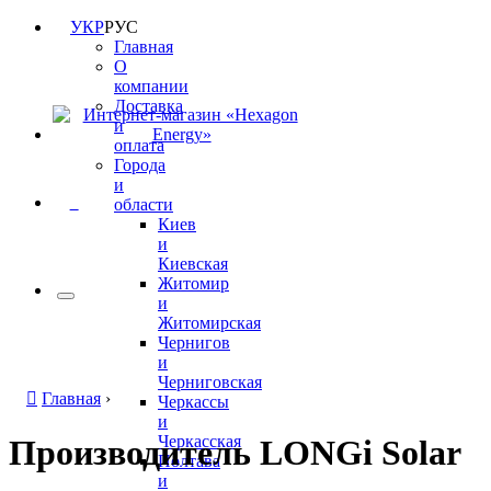
УКР
РУС
Главная
О
компании
Доставка
и
оплата
Города
и
0
области
Киев
и
Киевская
Житомир
и
Житомирская
Чернигов
и
Черниговская
Главная
›
Черкассы
и
Черкасская
Производитель LONGi Solar
Полтава
и