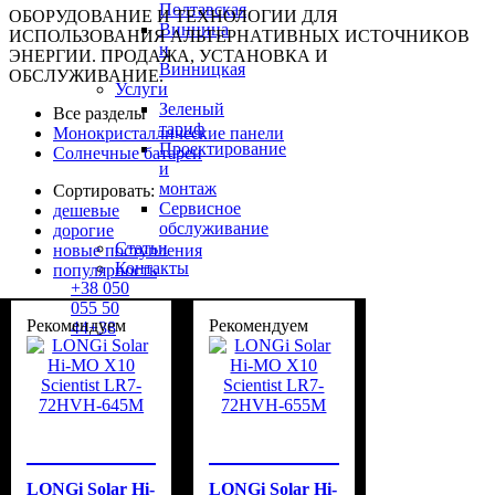
Полтавская
ОБОРУДОВАНИЕ И ТЕХНОЛОГИИ ДЛЯ
Винница
ИСПОЛЬЗОВАНИЯ АЛЬТЕРНАТИВНЫХ ИСТОЧНИКОВ
и
ЭНЕРГИИ. ПРОДАЖА, УСТАНОВКА И
Винницкая
ОБСЛУЖИВАНИЕ.
Услуги
Зеленый
Все разделы
тариф
Монокристаллические панели
Проектирование
Солнечные батареи
и
монтаж
Сортировать:
Сервисное
дешевые
обслуживание
дорогие
Статьи
новые поступления
Контакты
популярность
+38
050
055 50
Рекомендуем
Рекомендуем
44
+38
067
935
55 58
LONGi Solar Hi-
LONGi Solar Hi-