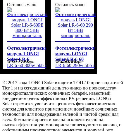
Осталось мало
Осталось мало
Фотоэлектрический
Фотоэлектрический
модуль LONGI
модуль LONGI
Solar LR-6-
Solar LR-6-60
5 677
.
00
5 258
.
00
грн
грн
60PE 300 Вт
290 Вт 5BB
LR-6-60-300w-5bb-mono
LR-6-60-290w-5bb-mono
5BB
монокристалл.
монокристалл.
С 2017 года LONGi Solar входит в ТОП-10 производителей
Tier 1 и на сегодняшний день это лидер по производству
монокристаллических солнечных батарей, известный
внедрением очень эффективных PV-решений. LONGi
Solar стремится увеличить ценность фотоэлектрических
систем для клиентов применением новейших солнечных
технологий для поддержания зеленой и чистой среды для
всех. Компания ориентирована исключительно на
высокоэффективную монокристаллическую технологию, с
собственным производством элементов и модулей, что