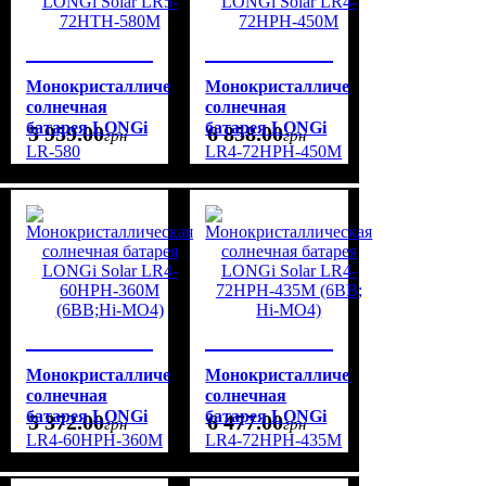
Монокристаллическая
Монокристаллическая
солнечная
солнечная
батарея LONGi
батарея LONGi
5 959
.
00
6 858
.
00
грн
грн
Solar LR5-
Solar LR4-
LR-580
LR4-72HPH-450M
72HTH-580M
72HPH-450M
Монокристаллическая
Монокристаллическая
солнечная
солнечная
батарея LONGi
батарея LONGi
5 372
.
00
6 477
.
00
грн
грн
Solar LR4-
Solar LR4-
LR4-60HPH-360M
LR4-72HPH-435M
60HPH-360M
72HPH-435M
(6BB;Hi-MO4)
(6BB; Hi-MO4)