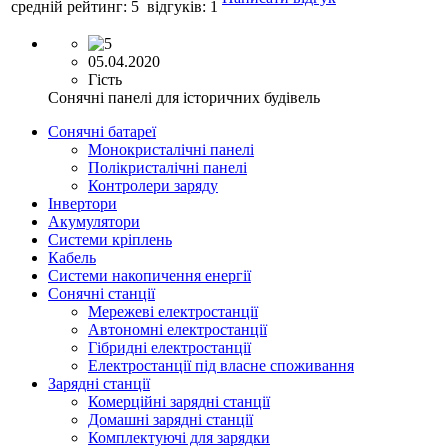
средній рейтинг:
5
відгуків:
1
05.04.2020
Гість
Сонячні панелі для історичних будівель
Сонячні батареї
Монокристалічні панелі
Полікристалічні панелі
Контролери заряду
Інвертори
Акумулятори
Системи кріплень
Кабель
Системи накопичення енергії
Сонячні станції
Мережеві електростанції
Автономні електростанції
Гібридні електростанції
Електростанції під власне споживання
Зарядні станції
Комерційні зарядні станції
Домашні зарядні станції
Комплектуючі для зарядки