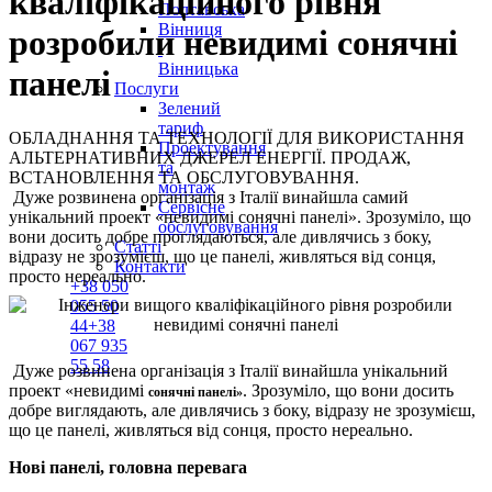
кваліфікаційного рівня
Полтавська
Вінниця
розробили невидимі сонячні
і
Вінницька
панелі
Послуги
Зелений
тариф
ОБЛАДНАННЯ ТА ТЕХНОЛОГІЇ ДЛЯ ВИКОРИСТАННЯ
Проектування
АЛЬТЕРНАТИВНИХ ДЖЕРЕЛ ЕНЕРГІЇ. ПРОДАЖ,
та
ВСТАНОВЛЕННЯ ТА ОБСЛУГОВУВАННЯ.
монтаж
Дуже розвинена організація з Італії винайшла самий
Сервісне
унікальний проект «невидимі сонячні панелі». Зрозуміло, що
обслуговування
вони досить добре проглядаються, але дивлячись з боку,
Статті
відразу не зрозумієш, що це панелі, живляться від сонця,
Контакти
просто нереально.
+38
050
055 50
44
+38
067
935
55 58
Дуже розвинена організація з Італії винайшла унікальний
проект «невидимі
. Зрозуміло, що вони досить
сонячні панелі»
добре виглядають, але дивлячись з боку, відразу не зрозумієш,
що це панелі, живляться від сонця, просто нереально.
Нові панелі, головна перевага