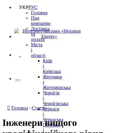
УКР
РУС
Головна
Про
компанію
Доставка
та
оплата
Міста
і
0
області
Київ
і
Київська
Житомир
і
Житомирська
Чернігів
і
Чернігівська
Головна
›
Статті
›
Черкаси
і
Черкаська
Інженери вищого
Полтава
і