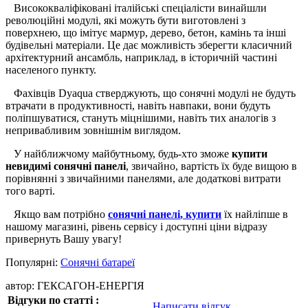
Висококваліфіковані італійські спеціалісти винайшли
революційні модулі, які можуть бути виготовлені з
поверхнею, що імітує мармур, дерево, бетон, камінь та інші
будівельні матеріали. Це дає можливість зберегти класичний
архітектурний ансамбль, наприклад, в історичній частині
населеного пункту.
Фахівців Dyaqua стверджують, що сонячні модулі не будуть
втрачати в продуктивності, навіть навпаки, вони будуть
поліпшуватися, стануть міцнішими, навіть тих аналогів з
непривабливим зовнішнім виглядом.
У найближчому майбутньому, будь-хто зможе
купити
невидимі сонячні панелі
,
звичайно, вартість їх буде вищою в
порівнянні з звичайними панелями, але додаткові витрати
того варті.
Якщо вам потрібно
сонячні панелі
,
купити
їх найліпше в
нашому магазині, рівень сервісу і доступні ціни відразу
привернуть Вашу увагу!
Популярні:
Сонячні батареї
автор: ГЕКСАГОН-ЕНЕРГІЯ
Відгуки по статті :
Написати відгук