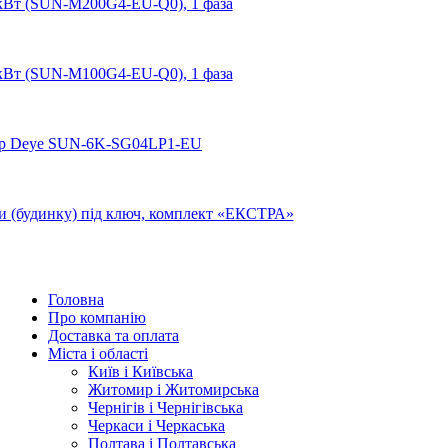
Головна
Про компанію
Доставка та оплата
Міста і області
Київ і Київська
Житомир і Житомирська
Чернігів і Чернігівська
Черкаси і Черкаська
Полтава і Полтавська