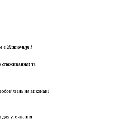
ів в Житомирі і
не споживання)
та
зобов’язань на виконані
 для уточнення