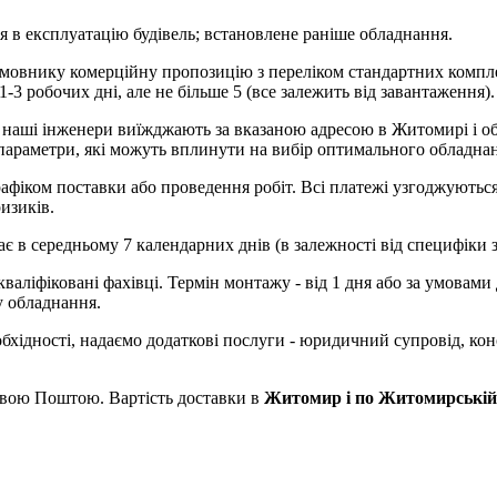
ня в експлуатацію будівель; встановлене раніше обладнання.
нику комерційну пропозицію з переліком стандартних компле
-3 робочих дні, але не більше 5 (все залежить від завантаження).
) наші інженери виїжджають за вказаною адресою в Житомирі і об
 параметри, які можуть вплинути на вибір оптимального обладнан
м поставки або проведення робіт. Всі платежі узгоджуються і
изиків.
середньому 7 календарних днів (в залежності від специфіки з
аліфіковані фахівці. Термін монтажу - від 1 дня або за умовами 
у обладнання.
ості, надаємо додаткові послуги - юридичний супровід, конс
овою Поштою. Вартість доставки в
Житомир і по Житомирській 