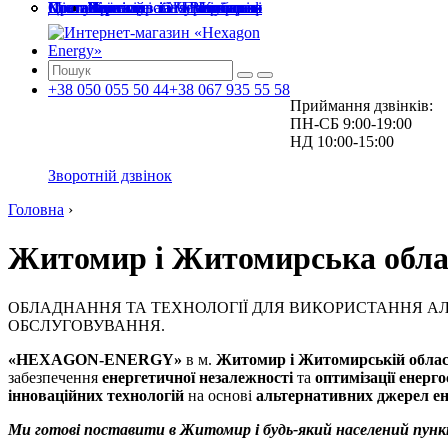
Головна
Про компанію
Доставка та оплата
Міста і області
Послуги
Статті
Контакти
Київ і Київська
Житомир і Житомирська
Чернігів і Чернігівська
Черкаси і Черкаська
Полтава і Полтавська
Вінниця і Вінницька
Зелений тариф
Проектування та монтаж
Сервісне обслуговування
+38
050
055 50 44
+38
067
935 55 58
Приймання дзвінків:
ПН-СБ 9:00-19:00
НД 10:00-15:00
Зворотній дзвінок
Головна
›
Житомир і Житомирська обла
ОБЛАДНАННЯ ТА ТЕХНОЛОГІЇ ДЛЯ ВИКОРИСТАННЯ АЛ
ОБСЛУГОВУВАННЯ.
«HEXAGON-ENERGY»
в м.
Житомир і Житомирській облас
забезпечення
енергетичної незалежності
та
оптимізації енер
інноваційних технологій
на основі
альтернативних джерел ен
Ми готові поставити в Житомир і будь-який населений пун