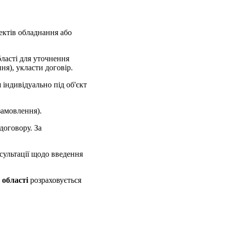
ктів обладнання або
ласті для уточнення
ня), укласти договір.
ндивідуально під об'єкт
амовлення).
договору. За
ультації щодо введення
області
розраховується