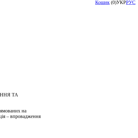
Кошик
(
0
)
УКР
РУС
ННЯ ТА
рямованих на
ція – впровадження