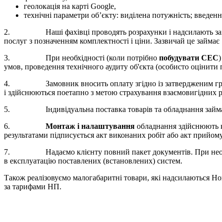
геолокація на карті Google,
технічні параметри об’єкту: виділена потужність; введен
2. Наші фахівці проводять розрахунки і надсилають замов
послуг з позначенням комплектності і ціни. Зазвичай це займає 1
3. При необхідності (коли потрібно
побудувати СЕС
умов, проведення технічного аудиту об'єкта (особисто оцінити
4. Замовник вносить оплату згідно із затвердженим графіко
і здійснюються поетапно з метою страхування взаємовигідних р
5. Індивідуальна поставка товарів та обладнання займає в 
6.
Монтаж і налаштування
обладнання здійснюють кв
результатами підписується акт виконаних робіт або акт прийом
7. Надаємо клієнту повний пакет документів. При необхідн
в експлуатацію поставлених (встановлених) систем.
Також реалізовуємо малогабаритні товари, які надсилаються Н
за тарифами НП.