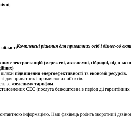
лічні
;
Комплексні рішення для приватних осіб і бізнес-об'єкт
чних електростанцій (мережеві, автономні, гібридні, під влас
ійних)
.
о шляхи
підвищення енергоефективності
та
економії ресурсів
.
ті для приватних і промислових об'єктів.
ств за
«зеленим» тарифом
.
становлених СЕС (послуга безкоштовна в період дії гарантійних 
актною інформацією. Наш фахівець робить зворотний дзвінок