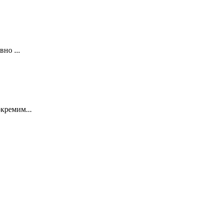
но ...
кремим...