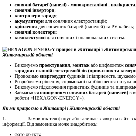
сонячні батареї (панелі)
-
монокристалічні
і
полікриста
сонячні інвертори
;
контролери заряду
;
акумулятори
для сонячних електростанцій;
кріплення
для сонячних батарей (панелей) та PV кабель;
сонячні колектори
;
комплектуючі
для сонячних і опалювальних систем.
Житомирській області
Виконуємо
проектування
,
монтаж
або шефмонтаж
соня
зарядних станцій електромобілів (приватних та комерц
Проводимо
енергоаудит
будинків і підприємств, шукаєм
Розробляємо рішення, спрямовані на збільшення потужнос
Виконуємо підключення приватних будинків та підприєм
Займаємося
очищенням сонячних батарей (панелей)
в в
роботи «HEXAGON-ENERGY»).
Як ми працюємо в Житомирі і Житомирській області
1. Замовник телефонує або залишає заявку на сайті з конт
інформації. Від замовника може знадобитись:
фото об'єкту,