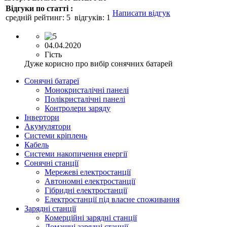
Відгуки по статті :
Написати відгук
средній рейтинг:
5
відгуків:
1
04.04.2020
Гість
Дуже корисно про вибір сонячних батарей
Сонячні батареї
Монокристалічні панелі
Полікристалічні панелі
Контролери заряду
Інвертори
Акумулятори
Системи кріплень
Кабель
Системи накопичення енергії
Сонячні станції
Мережеві електростанції
Автономні електростанції
Гібридні електростанції
Електростанції під власне споживання
Зарядні станції
Комерційні зарядні станції
Домашні зарядні станції