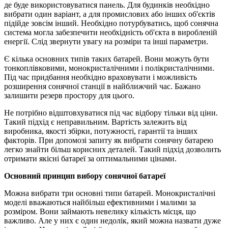
де буде використовуватися панель. Для будинків необхідно
вибрати один варіант, а для промислових або інших об'єктів
підійде зовсім інший. Необхідно потурбуватись, щоб сонячна
система могла забезпечити необхідність об'єкта в виробленій
енергії. Слід звернути увагу на розміри та інші параметри.
Є кілька основних типів таких батарей. Вони можуть бути
тонкоплівковими, монокристалічними і полікристалічними.
Під час придбання необхідно враховувати і можливість
розширення сонячної станції в найближчий час. Бажано
залишити резерв простору для цього.
Не потрібно відштовхуватися під час відбору тільки від ціни.
Такий підхід є неправильним. Вартість залежить від
виробника, якості збірки, потужності, гарантії та інших
факторів. При допомозі запиту як вибрати сонячну батарею
легко знайти більш корисних деталей. Такий підхід дозволить
отримати якісні батареї за оптимальними цінами.
Основний принцип вибору сонячної батареї
Можна вибрати три основні типи батарей. Монокристалічні
моделі вважаються найбільш ефективними і малими за
розміром. Вони займають невелику кількість місця, що
важливо. Але у них є один недолік, який можна назвати дуже