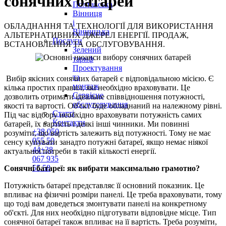
сонячних батарей
Полтавська
Вінниця
і
ОБЛАДНАННЯ ТА ТЕХНОЛОГІЇ ДЛЯ ВИКОРИСТАННЯ
Вінницька
АЛЬТЕРНАТИВНИХ ДЖЕРЕЛ ЕНЕРГІЇ. ПРОДАЖ,
Послуги
ВСТАНОВЛЕННЯ ТА ОБСЛУГОВУВАННЯ.
Зелений
тариф
Проектування
та
Вибір якісних сонячних батарей є відповідальною місією. Є
монтаж
кілька простих правил, які необхідно враховувати. Це
Сервісне
дозволить отримати ідеальне співвідношення потужності,
обслуговування
якості та вартості. Об'єкт буде обладнаний на належному рівні.
Статті
Під час відбору необхідно враховувати потужність самих
Контакти
батарей, їх вартість і деякі інші чинники. Ми повинні
+38
050
розуміти, що вартість залежить від потужності. Тому не має
055 50
сенсу купувати занадто потужні батареї, якщо немає ніякої
44
+38
актуальної потреби в такій кількості енергії.
067
935
55 58
Сонячні батареї: як вибрати максимально грамотно?
Потужність батареї
представляє її основний показник. Це
впливає на фізичні розміри панелі. Це треба враховувати, тому
що тоді вам доведеться змонтувати панелі на конкретному
об'єкті. Для них необхідно підготувати відповідне місце. Тип
сонячної батареї також впливає на її вартість. Треба розуміти,