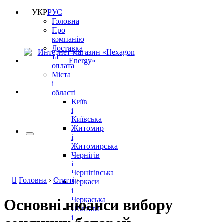
УКР
РУС
Головна
Про
компанію
Доставка
та
оплата
Міста
і
0
області
Київ
і
Київська
Житомир
і
Житомирська
Чернігів
і
Чернігівська
Головна
›
Статті
›
Черкаси
і
Черкаська
Основні нюанси вибору
Полтава
і