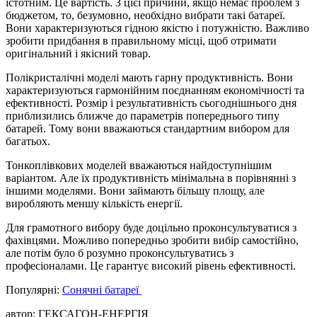
істотним. Це вартість. З цієї причини, якщо немає проблем з
бюджетом, то, безумовно, необхідно вибрати такі батареї.
Вони характеризуються гідною якістю і потужністю. Важливо
зробити придбання в правильному місці, щоб отримати
оригінальний і якісний товар.
Полікристалічні моделі мають гарну продуктивність. Вони
характеризуються гармонійним поєднанням економічності та
ефективності. Розмір і результативність сьогоднішнього дня
приблизились ближче до параметрів попереднього типу
батарей. Тому вони вважаються стандартним вибором для
багатьох.
Тонкоплівкових моделей вважаються найдоступнішим
варіантом. Але їх продуктивність мінімальна в порівнянні з
іншими моделями. Вони займають більшу площу, але
виробляють меншу кількість енергії.
Для грамотного вибору буде доцільно проконсультуватися з
фахівцями. Можливо попередньо зробити вибір самостійно,
але потім було б розумно проконсультуватись з
професіоналами. Це гарантує високий рівень ефективності.
Популярні:
Сонячні батареї
автор: ГЕКСАГОН-ЕНЕРГІЯ