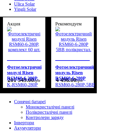
Ulica Solar
Yingli Solar
Акция
Рекомендуем
Фотоелектричні
Фотоелектричний
модулі Risen
модуль Risen
RSM60-6-280P,
RSM60-6-280P
201 549
.
00
4 496
.
00
грн
грн
комплект 60
5BB
K-RSM60-280P
RSM60-6-280P-5BB-POLY
шт.
полікристал.
Сонячні батареї
Монокристалічні панелі
Полікристалічні панелі
Контролери заряду
Інвертори
Акумулятори