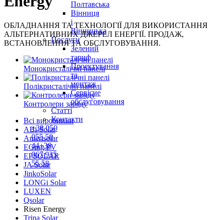
Energy
Полтавська
Вінниця
і
ОБЛАДНАННЯ ТА ТЕХНОЛОГІЇ ДЛЯ ВИКОРИСТАННЯ
Вінницька
АЛЬТЕРНАТИВНИХ ДЖЕРЕЛ ЕНЕРГІЇ. ПРОДАЖ,
Послуги
ВСТАНОВЛЕННЯ ТА ОБСЛУГОВУВАННЯ.
Зелений
тариф
Проектування
Монокристалічні панелі
та
монтаж
Полікристалічні панелі
Сервісне
обслуговування
Контролери заряду
Статті
Контакти
Всі виробники
+38
050
ABi-Solar
055 50
Amerisolar
44
+38
EGing PV
067
935
EPSOLAR
55 58
JA Solar
JinkoSolar
LONGi Solar
LUXEN
Qsolar
Risen Energy
Trina Solar