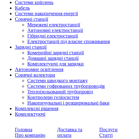
Системи кріплень
Кабель
Системи накопичення енергії
Сонячні станції
Мережеві електростанції
Автономні електростанції
Гібридні електростанції
Електростанції під власне споживання
Зарядні станції
Комерційні зарядні станції
Домашні зарядні станції
Комплектуючі для зарядки
Автономне освітлення
Сонячні колектори
Системи швидкого монтажу
Системи гофрованих трубопроводів
Теплоізольований трубопровід
Контролери геліосистем
Накопичувальні і розширювальні баки
Комплексні рішення
Комплектуючі
Головна
Доставка та
Послуги
Про компанію
оплата
Статті