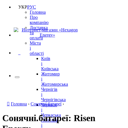
УКР
РУС
Головна
Про
компанію
Доставка
та
оплата
Міста
і
0
області
Київ
і
Київська
Житомир
і
Житомирська
Чернігів
і
Чернігівська
Головна
›
Сонячні батареї
›
Черкаси
і
Черкаська
Сонячні батареї: Risen
Полтава
і