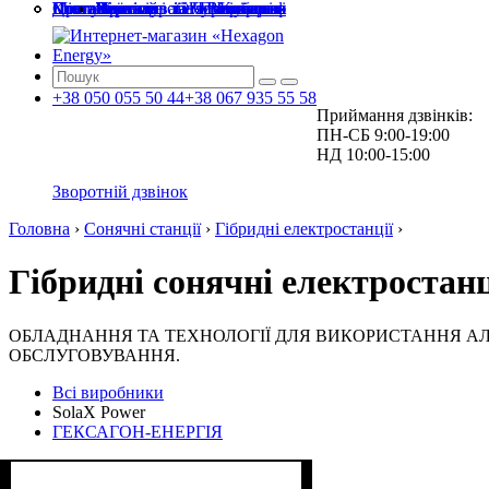
Головна
Про компанію
Доставка та оплата
Міста і області
Послуги
Статті
Контакти
Київ і Київська
Житомир і Житомирська
Чернігів і Чернігівська
Черкаси і Черкаська
Полтава і Полтавська
Вінниця і Вінницька
Зелений тариф
Проектування та монтаж
Сервісне обслуговування
+38
050
055 50 44
+38
067
935 55 58
Приймання дзвінків:
ПН-СБ 9:00-19:00
НД 10:00-15:00
Зворотній дзвінок
Головна
›
Сонячні станції
›
Гібридні електростанції
›
Гібридні сонячні електростанц
ОБЛАДНАННЯ ТА ТЕХНОЛОГІЇ ДЛЯ ВИКОРИСТАННЯ АЛ
ОБСЛУГОВУВАННЯ.
Всі виробники
SolaX Power
ГЕКСАГОН-ЕНЕРГІЯ