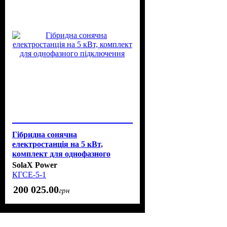
Гібридна сонячна
електростанція на 5 кВт,
комплект для однофазного
підключення
SolaX Power
КГСЕ-5-1
200 025
.
00
грн