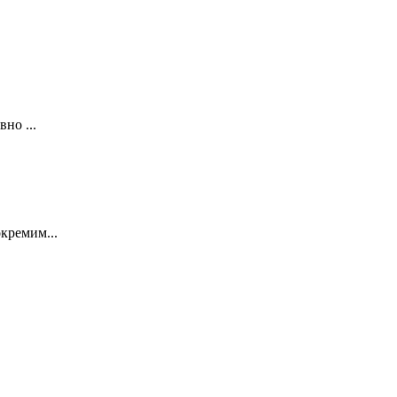
но ...
кремим...