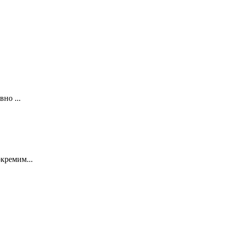
но ...
кремим...