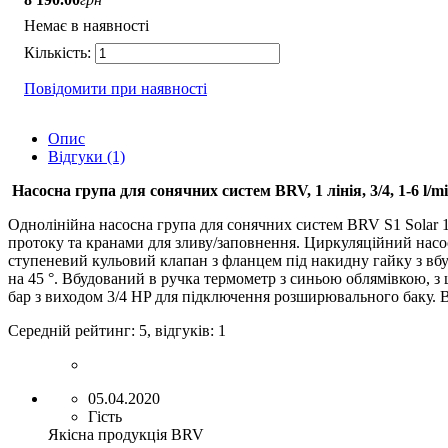
Немає в наявності
Повідомити при наявності
Опис
Відгуки (1)
Насосна група для сонячних систем
BRV, 1 лінія, 3/4, 1-6 l/
Однолінійна насосна група для сонячних систем
BRV S1 Solar 
протоку та кранами для зливу/заповнення. Циркуляційний насо
ступеневий кульовий клапан з фланцем під накидну гайку з вб
на 45 °. Вбудований в ручка термометр з синьою облямівкою, з 
бар з виходом 3/4 HP для підключення розширювального баку. Ви
Середній рейтинг:
5
, відгуків:
1
05.04.2020
Гість
Якісна продукція BRV