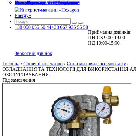
Головна
Про компанію
Доставка та оплата
Міста і області
Послуги
Статті
Контакти
Київ і Київська
Житомир і Житомирська
Чернігів і Чернігівська
Черкаси і Черкаська
Полтава і Полтавська
Вінниця і Вінницька
Зелений тариф
Проектування та монтаж
Сервісне обслуговування
+38
050
055 50 44
+38
067
935 55 58
Приймання дзвінків:
ПН-СБ 9:00-19:00
НД 10:00-15:00
Зворотній дзвінок
Головна
›
Сонячні колектори
›
Системи швидкого монтажу
›
ОБЛАДНАННЯ ТА ТЕХНОЛОГІЇ ДЛЯ ВИКОРИСТАННЯ АЛ
ОБСЛУГОВУВАННЯ.
Під замовлення