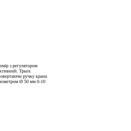
томір з регулятором
ективний. Трьох
повертаючи ручку крана
анометром Ø 50 мм 0-10