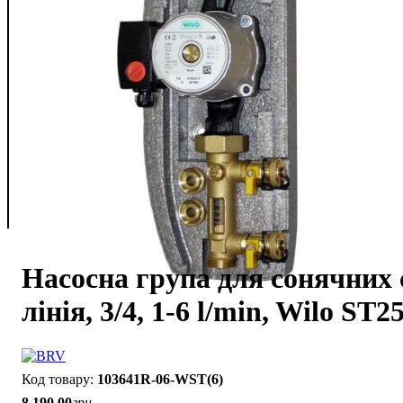
Насосна група для сонячних 
лінія, 3/4, 1-6 l/min, Wilo ST2
103641R-06-WST(6)
8 190
.
00
грн