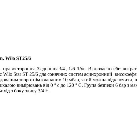
min, Wilo ST25/6
1
правостороння. З'єднання 3/4 , 1-6 Л/хв. Включає в себе: витра
с Wilo Star ST 25/6 для сонячних систем асинхронний високоеф
удованим зворотнім клапаном 10 мбар, який можна відключити, 
шкалою вимірювань від 0 ° с до 120 ° C. Група безпеки 6 бар з м
хід з боку зливу 3/4 Н.