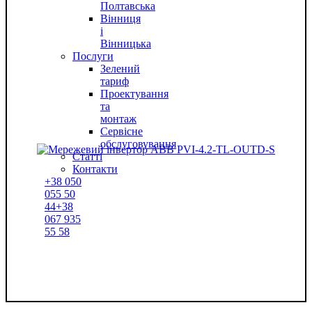
Полтавська
Вінниця
і
Вінницька
Послуги
Зелений
тариф
Проектування
та
монтаж
Сервісне
обслуговування
Статті
Контакти
+38
050
055 50
44
+38
067
935
55 58