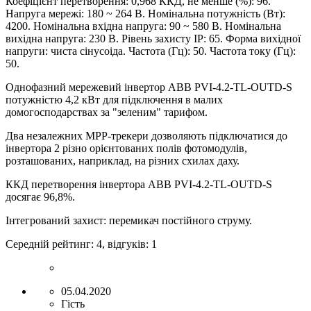
Коефіцієнт перетворення: 0,968 ККД, не менше (%): 96.
Напруга мережі: 180 ~ 264 В. Номінальна потужність (Вт):
4200. Номінальна вхідна напруга: 90 ~ 580 В. Номінальна
вихідна напруга: 230 В. Рівень захисту IP: 65. Форма вихідної
напруги: чиста сінусоіда. Частота (Гц): 50. Частота току (Гц):
50.
Однофазний мережевий інвертор
ABB
PVI
-4.2-
TL
-
OUTD
-
S
потужністю 4,2 кВт для підключення в малих
домогосподарствах за "зеленим" тарифом.
Два незалежних MPP-трекери дозволяють підключатися до
інвертора 2 різно орієнтованих полів фотомодулів,
розташованих, наприклад, на різних схилах даху.
ККД перетворення інвертора
ABB PVI-4.2-TL-OUTD-S
досягає 96,8%.
Інтегрований захист: перемикач постійного струму.
Середній рейтинг:
4
, відгуків:
1
05.04.2020
Гість