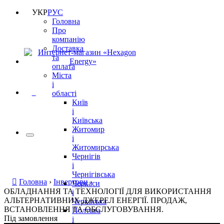
УКР
РУС
Головна
Про
компанію
Доставка
та
оплата
Міста
і
0
області
Київ
і
Київська
Житомир
і
Житомирська
Чернігів
і
Чернігівська
Головна
›
Інвертори
›
Черкаси
ОБЛАДНАННЯ ТА ТЕХНОЛОГІЇ ДЛЯ ВИКОРИСТАННЯ
і
АЛЬТЕРНАТИВНИХ ДЖЕРЕЛ ЕНЕРГІЇ. ПРОДАЖ,
Черкаська
ВСТАНОВЛЕННЯ ТА ОБСЛУГОВУВАННЯ.
Полтава
Під замовлення
і