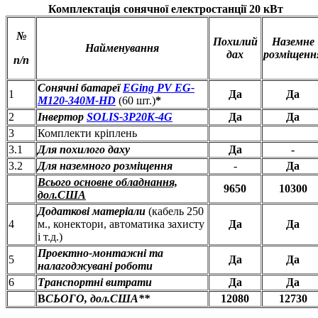
Комплектація сонячної електростанції 20 кВт
№
Похилий
Наземне
Найменування
дах
розміщенн
п/п
Сонячні батареї
EGing PV EG-
1
Да
Да
M120-340M-HD
(60 шт.)
*
2
Інвертор
SOLIS-3P20K-4G
Да
Да
3
Комплекти кріплень
3.1
Для похилого даху
Да
-
3.2
Для наземного розміщення
-
Да
Всього основне обладнання,
9650
10300
дол.США
Додаткові матеріали
(кабель 250
4
м., конектори, автоматика захисту
Да
Да
і т.д.)
Проектно-монтажні та
5
Да
Да
налагоджувані роботи
6
Транспортні витрати
Да
Да
В
СЬОГО, дол.США**
12080
12730