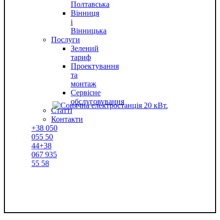
Полтавська
Вінниця
і
Вінницька
Послуги
Зелений
тариф
Проектування
та
монтаж
Сервісне
обслуговування
Статті
Контакти
+38
050
055 50
44
+38
067
935
55 58