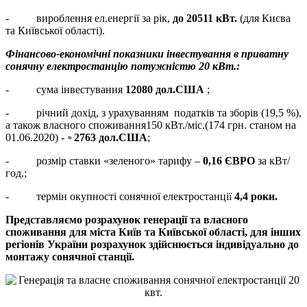
- вироблення ел.енергії за рік,
до 20511 кВт.
(для Києва
та Київської області).
Фінансово-економічні показники інвестування в приватну
сонячну електростанцію потужністю 20 кВт.:
- сума інвестування
12080 дол.США
;
- річний дохід, з урахуванням податків та зборів (19,5 %),
а також власного споживання150 кВт./міс.(174 грн. станом на
01.06.2020) -
2763 дол.США
;
≈
- розмір ставки «зеленого» тарифу –
0,16 ЄВРО
за кВт/
год.;
- термін окупності сонячної електростанції
4,4 роки.
Представляємо розрахунок генерації та власного
споживання для міста Київ та Київської області, для інших
регіонів України розрахунок здійснюється індивідуально до
монтажу сонячної станції.