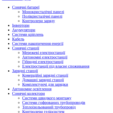
Сонячні батареї
Монокристалічні панелі
Полікристалічні панелі
Контролери заряду
Інвертори
Акумулятори
Системи кріплень
Кабель
Системи накопичення енергії
Сонячні станції
Мережеві електростанції
Автономні електростанції
Гібридні електростанції
Електростанції під власне споживання
Зарядні станції
Комерційні зарядні станції
Домашні зарядні станції
Комплектуючі для зарядки
Автономне освітлення
Сонячні колектори
Системи швидкого монтажу
Системи гофрованих трубопроводів
Теплоізольований трубопровід
Контролери геліосистем