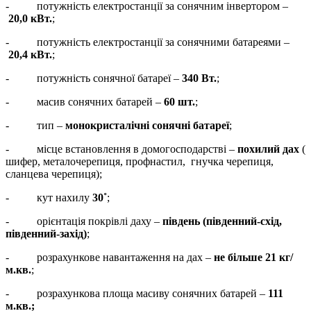
- потужність електростанції за сонячним інвертором –
20,0 кВт.
;
- потужність електростанції за сонячними батареями –
20,4
кВт.
;
- потужність сонячної батареї –
340 Вт.
;
- масив сонячних батарей –
60 шт.
;
- тип –
монокристалічні сонячні батареї
;
- місце встановлення в домогосподарстві –
похилий дах
(
шифер, металочерепиця, профнастил, гнучка черепиця,
сланцева черепиця);
- кут нахилу
30˚
;
- орієнтація покрівлі даху –
південь (південний-схід,
південний-захід)
;
- розрахункове навантаження на дах –
не більше 21 кг/
м.кв.
;
- розрахункова площа масиву сонячних батарей –
111
м.кв.;