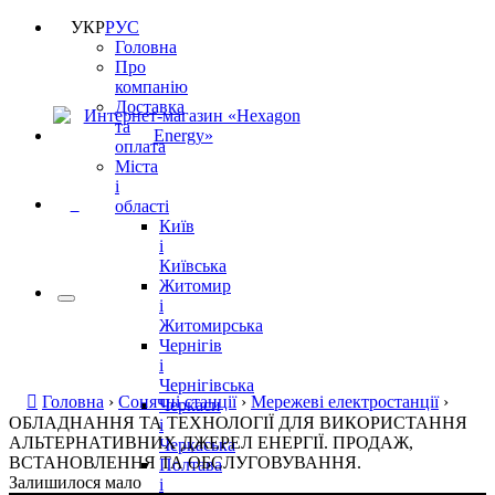
УКР
РУС
Головна
Про
компанію
Доставка
та
оплата
Міста
і
0
області
Київ
і
Київська
Житомир
і
Житомирська
Чернігів
і
Чернігівська
Головна
›
Сонячні станції
›
Мережеві електростанції
›
Черкаси
ОБЛАДНАННЯ ТА ТЕХНОЛОГІЇ ДЛЯ ВИКОРИСТАННЯ
і
АЛЬТЕРНАТИВНИХ ДЖЕРЕЛ ЕНЕРГІЇ. ПРОДАЖ,
Черкаська
ВСТАНОВЛЕННЯ ТА ОБСЛУГОВУВАННЯ.
Полтава
Залишилося мало
і