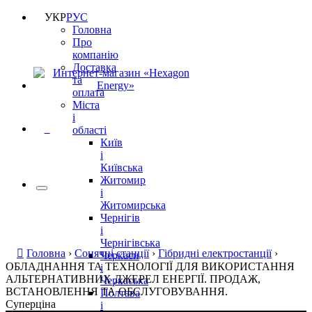
УКР
РУС
Головна
Про
компанію
Доставка
та
оплата
Міста
і
0
області
Київ
і
Київська
Житомир
і
Житомирська
Чернігів
і
Чернігівська
Головна
›
Сонячні станції
›
Гібридні електростанції
›
Черкаси
ОБЛАДНАННЯ ТА ТЕХНОЛОГІЇ ДЛЯ ВИКОРИСТАННЯ
і
АЛЬТЕРНАТИВНИХ ДЖЕРЕЛ ЕНЕРГІЇ. ПРОДАЖ,
Черкаська
ВСТАНОВЛЕННЯ ТА ОБСЛУГОВУВАННЯ.
Полтава
Суперціна
і