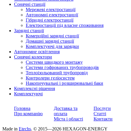
Сонячні станції
Мережеві електростанції
Автономні електростанції
Гібридні електростанції
Електростанції під власне споживання
Зарядні станції
Комерційні зарядні станції
Домашні зарядні станції
Комплектуючі для зарядки
Автономне освітлення
Сонячні колектори
Системи швидкого монтажу
Системи гофрованих трубопроводів
Теплоізольований трубопровід
Контролери геліосистем
Накопичувальні і розширювальні баки
Комплексні рішення
Комплектуючі
Головна
Доставка та
Послуги
Про компанію
оплата
Статті
Міста і області
Контакти
Made in
Etechs
. © 2015—2026 HEXAGON-ENERGY