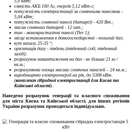
5,0 кВт;
ємність АКБ 100 Аг, енергія 5,12 кВт-г;
потужність електростанції за сонячними панелями -
5,04 кВт;
потужність сонячної панелі (батареї) - 420 Вт.;
масив сонячних батарей - 12 шт.;
тип - монокристалічні панелі (Tier 1);
місце встановлення в домогосподарстві - похилий дах;
кут нахилу 25-35 °;
орієнтація даху - південь (південний схід, південний
захід);
розрахунок навантаження на дах - не більше 21 кг /
кв.м.;
розрахункова площа масиву сонячних панелей – 24 кв.м.;
виробництво електроенергії на рік, до 5308 кВт.
(
комплект гібридної електростанції для Києва та
Київської області
).
Наведемо розрахунок генерації та власного споживання
для міста Києва та Київської області, для інших регіонів
України розрахунок проводиться індивідуально.