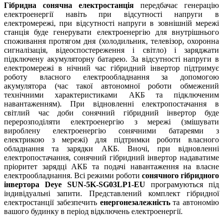
Гібридна сонячна електростанція
передбачає генерацію
електроенергії навіть при відсутності напруги в
електромережі, при відсутності напруги в зовнішній мережі
станція буде генерувати електроенергію для внутрішнього
споживання протягом дня (холодильник, телевізор, охоронна
сигналізація, відеоспостереження і світло) і заряджати
підключену акумуляторну батарею. За відсутності напруги в
електромережі в нічний час гібридний інвертор підтримує
роботу власного електрообладнання за допомогою
акумулятора (час такої автономної роботи обмежений
технічними характеристиками АКБ та підключеним
навантаженням). При відновленні електропостачання в
світлий час доби сонячний гібридний інвертор буде
перерозподіляти електроенергію з мережі (змішувати
вироблену електроенергію сонячними батареями з
електрикою з мережі) для підтримки роботи власного
обладнання та зарядки АКБ. Вночі, при відновленні
електропостачання, сонячний гібридний інвертор надаватиме
пріоритет зарядці АКБ та подачі навантаження на власне
електрообладнання. Всі режими роботи
сонячного гібридного
інвертора Deye SUN-5K-SG03LP1-EU
програмуються під
індивідуальні запити. Представлений комплект гібридної
електростанції забезпечить
енергонезалежність
та автономію
вашого будинку в період відключень електроенергії.