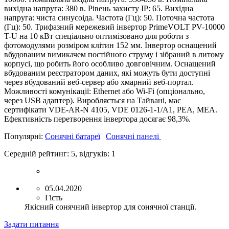
вихідна напруга: 380 в. Рівень захисту IP: 65. Вихідна
напруга: чиста синусоіда. Частота (Гц): 50. Поточна частота
(Гц): 50. Трифазний мережевий інвертор
PrimeVOLT PV-10000
T-U
на 10 кВт спеціально оптимізовано для роботи з
фотомодулями розміром клітин 152 мм. Інвертор оснащений
вбудованим вимикачем постійного струму і зібраний в литому
корпусі, що робить його особливо довговічним. Оснащений
вбудованим реєстратором даних, які можуть бути доступні
через вбудований веб-сервер або хмарний веб-портал.
Можливості комунікації: Ethernet або Wi-Fi (опціонально,
через USB адаптер). Виробляється на Тайвані, має
сертифікати VDE-AR-N 4105, VDE 0126-1-1/А1,
PEA
,
MEA
.
Ефективність перетворення інвертора досягає 98,3%.
Популярні:
Сонячні батареї
|
Сонячні панелі
Середній рейтинг:
5
, відгуків:
1
05.04.2020
Гість
Якісний сонячний інвертор для сонячної станції.
Задати питання