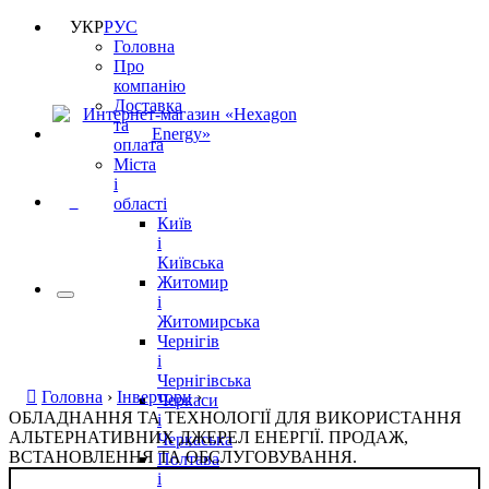
УКР
РУС
Головна
Про
компанію
Доставка
та
оплата
Міста
і
0
області
Київ
і
Київська
Житомир
і
Житомирська
Чернігів
і
Чернігівська
Головна
›
Інвертори
›
Черкаси
ОБЛАДНАННЯ ТА ТЕХНОЛОГІЇ ДЛЯ ВИКОРИСТАННЯ
і
АЛЬТЕРНАТИВНИХ ДЖЕРЕЛ ЕНЕРГІЇ. ПРОДАЖ,
Черкаська
ВСТАНОВЛЕННЯ ТА ОБСЛУГОВУВАННЯ.
Полтава
і