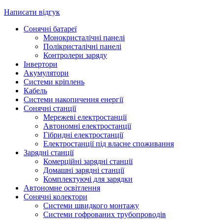
Написати відгук
Сонячні батареї
Монокристалічні панелі
Полікристалічні панелі
Контролери заряду
Інвертори
Акумулятори
Системи кріплень
Кабель
Системи накопичення енергії
Сонячні станції
Мережеві електростанції
Автономні електростанції
Гібридні електростанції
Електростанції під власне споживання
Зарядні станції
Комерційні зарядні станції
Домашні зарядні станції
Комплектуючі для зарядки
Автономне освітлення
Сонячні колектори
Системи швидкого монтажу
Системи гофрованих трубопроводів