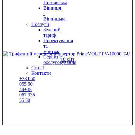
Полтавська
Вінниця
і
Вінницька
Послуги
Зелений
тариф
Проектування
та
монтаж
Сервісне
обслуговування
Статті
Контакти
+38
050
055 50
44
+38
067
935
55 58