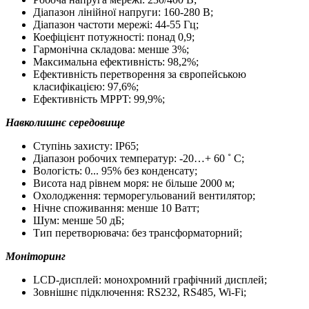
Діапазон лінійної напруги: 160-280 В;
Діапазон частоти мережі: 44-55 Гц;
Коефіцієнт потужності: понад 0,9;
Гармонічна складова: менше 3%;
Максимальна ефективність: 98,2%;
Ефективність перетворення за європейською
класифікацією: 97,6%;
Ефективність MPPT: 99,9%;
Навколишнє середовище
Ступінь захисту: IP65;
Діапазон робочих температур: -20…+ 60 ˚ С;
Вологість: 0... 95% без конденсату;
Висота над рівнем моря: не більше 2000 м;
Охолодження: терморегульований вентилятор;
Нічне споживання: менше 10 Ватт;
Шум: менше 50 дБ;
Тип перетворювача: без трансформаторний;
Моніторинг
LCD
-дисплей: монохромний графічний дисплей;
Зовнішнє підключення: RS232, RS485, Wi
-
F
i;