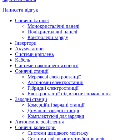
Написати відгук
Сонячні батареї
Монокристалічні панелі
Полікристалічні панелі
Контролери заряду
Інвертори
Акумулятори
Системи кріплень
Кабель
Системи накопичення енергії
Сонячні станції
Мережеві електростанції
Автономні електростанції
Гібридні електростанції
Електростанції під власне споживання
Зарядні станції
Комерційні зарядні станції
Домашні зарядні станції
Комплектуючі для зарядки
Автономне освітлення
Сонячні колектори
Системи швидкого монтажу
Системи гофрованих трубопроводів