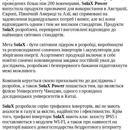
проведених більш ніж 200 інженерами,
SolaX Power
випустила продукти призначені для використання в Австралії,
Європі, Північній Америці та Азії, які спрямовані на
задоволення індивідуальних потреб і вимог, але всі вони
відповідають
одним і тим
же високим стандартам.
Продукти
SolaX
розроблені, перевірені і виготовлені відповідно до
найвищих світових стандартів.
Мета
SolaX
- бути світовим лідером в розробці, виробництві
та розповсюдженні сонячних інверторів і акумуляторів для
зберігання енергії. Асортимент продукції включає в себе
новітні сонячні нововведення завдяки постійній увазі до
досліджень, розробкам і безперервного бажання підштовхнути
межі можливого.
Компанія керується своєю прихильністю до досліджень і
розробок, а також
SolaX
Power
пишається тим, що являється
філією Університету Чжецзян, одного з провідних
дослідницьких університетів в Китаї.
SolaX
розробили серію трифазних інверторів, які не мають
аналогів в галузі за якістю, надійністю і ефективністю. Крім
того, трифазні інвертори
SolaX
мають клас захисту IP65 і
поставляються з модулем
WI
-
FI
, а також при наявності на
території вашого домогосподарства бездротового інтернету