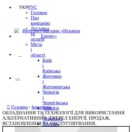
УКР
РУС
Головна
Про
компанію
Доставка
та
оплата
Міста
і
0
області
Київ
і
Київська
Житомир
і
Житомирська
Чернігів
і
Чернігівська
Головна
›
Інвертори
›
Черкаси
ОБЛАДНАННЯ ТА ТЕХНОЛОГІЇ ДЛЯ ВИКОРИСТАННЯ
і
АЛЬТЕРНАТИВНИХ ДЖЕРЕЛ ЕНЕРГІЇ. ПРОДАЖ,
Черкаська
ВСТАНОВЛЕННЯ ТА ОБСЛУГОВУВАННЯ.
Полтава
і