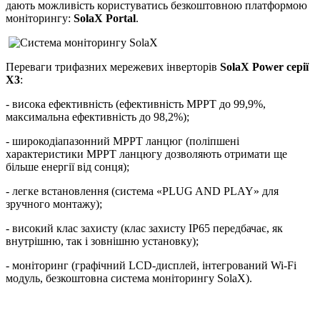
дають можливість користуватись безкоштовною платформою
моніторингу:
SolaX
Portal
.
Переваги трифазних мережевих інверторів
SolaX Power
серії
X3
:
- висока ефективність (ефективність MPPT до 99,9%,
максимальна ефективність до 98,2%);
- широкодіапазонний MPPT ланцюг (поліпшені
характеристики MPPT ланцюгу дозволяють отримати ще
більше енергії від сонця);
- легке встановлення (система
«
PLUG
AND
PLAY
»
для
зручного монтажу);
- високий клас захисту (клас захисту
IP
65
передбачає, як
внутрішню, так і зовнішню установку);
- моніторинг
(графічний
LCD
-дисплей, інтегрований
Wi
-
Fi
модуль, безкоштовна система моніторингу SolaX).