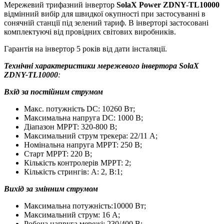
Мережевий трифазний інвертор
SolaX Power ZDNY-TL10000
відмінний вибір для швидкої окупності при застосуванні в
сонячній станції під зелений тариф. В інверторі застосовані
комплектуючі від провідних світових виробників.
Гарантія на інвертор 5 років від дати інсталяції.
Технічні характеристики мережевого інвертора
SolaX
ZDNY-TL10000
:
Вхід за постійним струмом
Макс. потужність
DC
: 10260 Вт;
Максимальна напруга
DC
: 1000
В
;
Діапазон MPPT: 320-800 В;
Максимальний струм трекера: 22/11 А;
Номінальна напруга MPPT: 250 В;
Старт MPPT: 220 В;
Кількість контролерів MPPT: 2;
Кількість стрингів: А: 2, В:1;
Вихід за змінним струмом
Максимальна потужність:10000 Вт;
Максимальний струм: 16 А;
Робоча напруга мережі: 230/400 В;